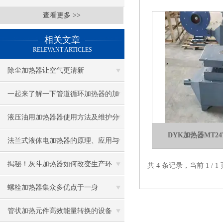
查看更多 >>
相关文章
RELEVANT ARTICLES
除尘加热器让空气更清新
一起来了解一下管道循环加热器的加
热板如何制作
液压油用加热器器使用方法及维护分
DYK加热器MT2470
享给大家
法兰式液体电加热器的原理、应用与
优势
揭秘！灰斗加热器如何改变生产环
共 4 条记录，当前 1 /
境？
螺栓加热器集众多优点于一身
管状加热元件高效能量转换的设备