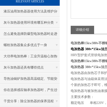
RELEVANT ARTICLES
液压油用加热器器使用方法及维护分
享给大家
灰斗加热器使用环境有哪五种分类
详细介绍
怎么避免选择防爆型电加热器时走进
电加热棒15kw380v不锈
误区
螺栓加热器集众多优点于一身
电加热器 380v*15kw法兰
HRY型护套式管状电加
大功率电加热棒：工业升温核心加热
电加热棒15kw380v不锈
配件
电加热器 380v*15kw法兰
灰斗加热器还具有哪些优点
电加热器由加热芯子和
导热油锅炉加热器高温稳定、节能安
电加热器与油箱体采用
个新的加热芯子即可，
全，工业加热优选
你在选择感应轴承加热器时，产生过
电加热器与被加热油液
主要技术参数：
困惑吗？
干货分享：除尘加热器的保养流程
额定电压 单相220V，