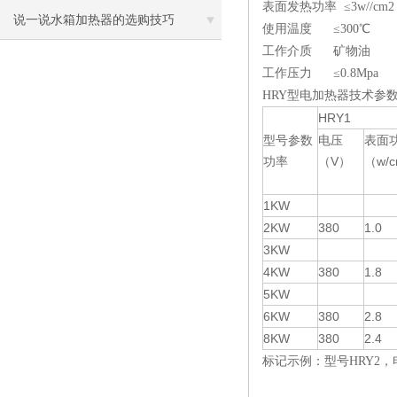
表面发热功率 ≤3w//c
说一说水箱加热器的选购技巧
使用温度 ≤300℃
工作介质 矿物油
工作压力 ≤0.8Mpa
HRY型电加热器技术参
HRY1
型号参数
电压
表面
功率
（V）
（w/
1KW
2KW
380
1.0
3KW
4KW
380
1.8
5KW
6KW
380
2.8
8KW
380
2.4
标记示例：型号HRY2，电