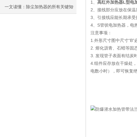
1、
高红外加热器L型
电加
一文读懂：除尘加热器的所有关键知
2、接线部分应放在保温
3、引接线应能长期承
识
4、S管状电加热器，电
注意事项：
1.外形尺寸图中尺寸“
2. 熔化沥青、石蜡等
3. 发现管子表面有结
4.组件应存放在干燥处，
电数小时），即可恢复