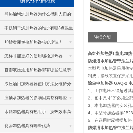
RELEVANT ARTICLES
导热油锅炉加热器为什么得到人们的
青睐
不锈钢干烧加热器的维护有哪5点很重
详细介绍
要
10秒看懂螺栓加热器核心原理！
高红外加热器L型
电加热器|
怎样才能更好的使用螺栓加热器
防爆潜水加热管带法兰片 3
本型号电加热器采用仿
聊聊液压油用加热器都有哪些注意事
制成，接线装置保护采
除尘电加热器 GAQ-2 电
项
液压油用加热器器使用方法及维护分
1、工作电压不得超过其
享给大家
应轴承加热器的影响因素都有哪些
2、图中尺寸"B"必须
3、本电加热器的安装孔尺
呢？
水箱加热器具有热阻小、换热效率高
4、本型号加热器按JB23
5、在选用时应根据加热
的优点
瓷套加热器具有哪些优势
防爆潜水加热管带法兰片 3