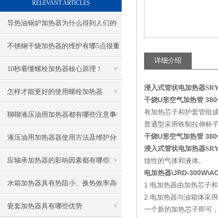
RELEVANT ARTICLES
导热油锅炉加热器为什么得到人们的
青睐
不锈钢干烧加热器的维护有哪5点很重
详细介绍
要
10秒看懂螺栓加热器核心原理！
浸入式管状电加热器SRY
怎样才能更好的使用螺栓加热器
干烧U形空气加热管 380v
有加热芯子和护套管组
聊聊液压油用加热器都有哪些注意事
普通型采用铁制拉伸杯子
干烧U形空气加热管 380v
项
液压油用加热器器使用方法及维护分
浸入式管状电加热器SRY
享给大家
应轴承加热器的影响因素都有哪些
蚀性的气体和液体。
电加热器\JRD-300W\A
呢？
水箱加热器具有热阻小、换热效率高
1.电加热器由加热芯子
2.电加热器与油箱体采
的优点
瓷套加热器具有哪些优势
一个新的加热芯子即可