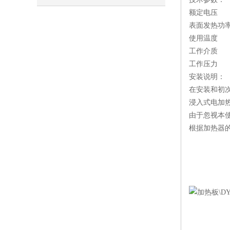
额定电压 单
全，工业加热优选
表面发热功率 
使用温度 ≤
工作介质 
工作压力 ≤0
安装说明：
在安装和初
浸入式电加
由于忽视本
根据加热器