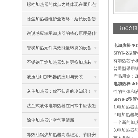
螺栓加热器的优点之处体现在哪几点
除尘加热器维护全攻略：延长设备使
详细介绍
用寿命
说说感应轴承加热器的核心原理是什
电加热棒|Φ19
么呢
管状加热元件高效能量转换的设备
SRY6-2型
有加热芯子
不锈钢干烧加热器如何更换加热芯
普通型采用铁
产品用途：
加
液压油用加热器的应用与安装
电加热棒|Φ19
灰斗加热器：你不知道的冷知识！
性的气体和
SRY6-2型
法兰式液体电加热器在日常中应该怎
1.电加热
2.电加热
样维护保养呢
除尘加热器让空气更清新
一个新的加
3.电加热
导热油锅炉加热器高温稳定、节能安
技术参数：