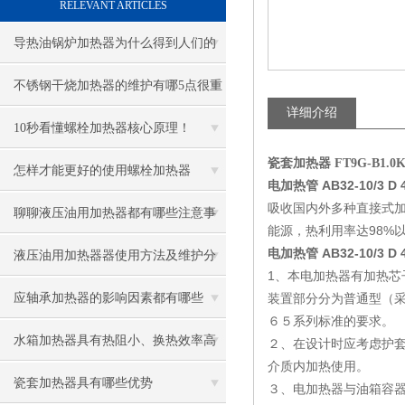
RELEVANT ARTICLES
导热油锅炉加热器为什么得到人们的
青睐
不锈钢干烧加热器的维护有哪5点很重
详细介绍
要
10秒看懂螺栓加热器核心原理！
瓷套加热器 FT9G-B1.0KW
怎样才能更好的使用螺栓加热器
电加热管 AB32-10/3 D 
吸收国内外多种直接式
聊聊液压油用加热器都有哪些注意事
能源，热利用率达98%
电加热管 AB32-10/3 D 
项
液压油用加热器器使用方法及维护分
1、本电加热器有加热
享给大家
应轴承加热器的影响因素都有哪些
装置部分分为普通型（采
６５系列标准的要求。
呢？
水箱加热器具有热阻小、换热效率高
２、在设计时应考虑护
介质内加热使用。
的优点
瓷套加热器具有哪些优势
３、电加热器与油箱容