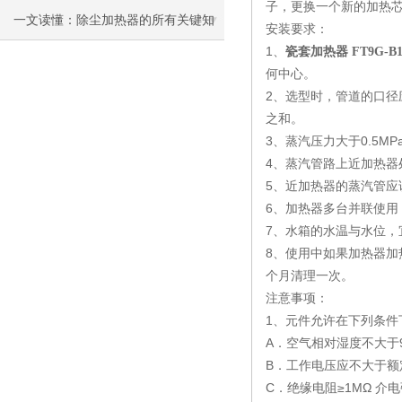
子，更换一个新的加热
一文读懂：除尘加热器的所有关键知
安装要求：
1、
瓷套加热器 FT9G-B1.
识
何中心。
2、选型时，管道的口
之和。
3、蒸汽压力大于0.5M
4、蒸汽管路上近加热
5、近加热器的蒸汽管应
6、加热器多台并联使
7、水箱的水温与水位，
8、使用中如果加热器
个月清理一次。
注意事项：
1、元件允许在下列条件
A．空气相对湿度不大于
B．工作电压应不大于额
C．绝缘电阻≥1MΩ 介电强