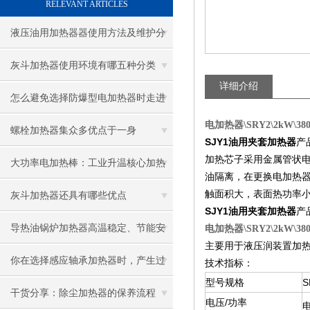
RELEVANT ARTICLES
液压油用加热器器使用方法及维护分
享给大家
灰斗加热器使用环境有哪五种分类
详细介绍
怎么避免选择防爆型电加热器时走进
电加热器\SRY2\2kW\38
误区
螺栓加热器集众多优点于一身
SJY1油用夹套加热器
产
加热芯子采用金属管状
大功率电加热棒：工业升温核心加热
油隔离，在更换电加热
触面积大，表面热功率
配件
灰斗加热器还具有哪些优点
SJY1油用夹套加热器
产
导热油锅炉加热器高温稳定、节能安
电加热器\SRY2\2kW\38
主要用于液压润装置加
全，工业加热优选
你在选择感应轴承加热器时，产生过
技术指标：
型号规格
S
困惑吗？
干货分享：除尘加热器的保养流程
电压/功率