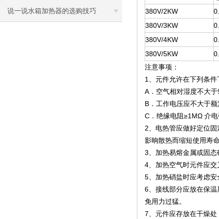
说一说水箱加热器的选购技巧
380V/2KW
0
380V/3KW
0
380V/4KW
0
380V/5KW
0
注意事项：
1、元件允许在下列条件
A．空气相对湿度不大于
B．工作电压应不大于额
C．绝缘电阻≥1MΩ 介电强
2、电热管应做好定位固
影晌散热而缩短使用寿
3、加热易熔金属或固
4、加热空气时元件应
5、加热硝盐时应考虑安
6、接线部分应放在保温
免用力过猛。
7、元件应存放在干燥处