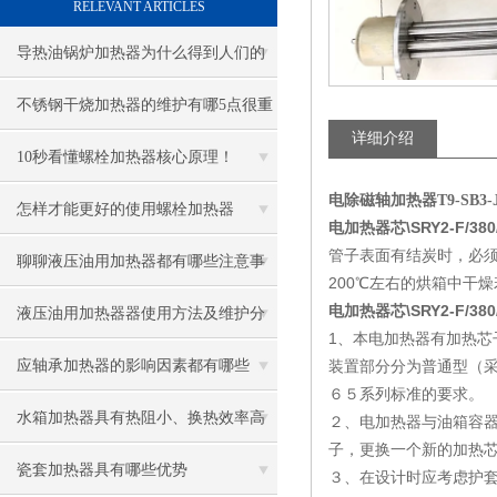
RELEVANT ARTICLES
导热油锅炉加热器为什么得到人们的
青睐
不锈钢干烧加热器的维护有哪5点很重
详细介绍
要
10秒看懂螺栓加热器核心原理！
电除磁轴加热器T9-SB3-JG
怎样才能更好的使用螺栓加热器
电加热器芯\SRY2-F/380/
管子表面有结炭时，必
聊聊液压油用加热器都有哪些注意事
200℃左右的烘箱中干
电加热器芯\SRY2-F/380/
项
液压油用加热器器使用方法及维护分
1、本电加热器有加热
享给大家
应轴承加热器的影响因素都有哪些
装置部分分为普通型（采
６５系列标准的要求。
呢？
水箱加热器具有热阻小、换热效率高
２、电加热器与油箱容
子，更换一个新的加热
的优点
瓷套加热器具有哪些优势
３、在设计时应考虑护