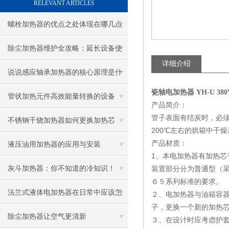
RELEVANT ARTICLES
螺栓加热器的优点之处体现在哪几点
除尘加热器维护全攻略：延长设备使
详细介绍
用寿命
说说感应轴承加热器的核心原理是什
瓷轴电加热器 YH-U 380
么呢
管状加热元件高效能量转换的设备
产品简介：
管子表面有结炭时，必
不锈钢干烧加热器如何更换加热芯
200℃左右的烘箱中干
产品材质：
液压油用加热器的应用与安装
1、本电加热器有加热
灰斗加热器：你不知道的冷知识！
装置部分分为普通型（采
６５系列标准的要求。
法兰式液体电加热器在日常中应该怎
２、电加热器与油箱容
子，更换一个新的加热
样维护保养呢
除尘加热器让空气更清新
３、在设计时应考虑护