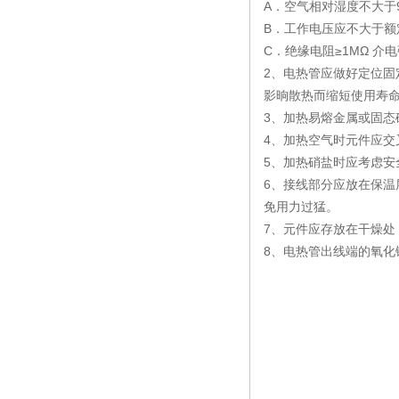
A．空气相对湿度不大于
B．工作电压应不大于额
C．绝缘电阻≥1MΩ 介电强
2、电热管应做好定位固
影晌散热而缩短使用寿
3、加热易熔金属或固
4、加热空气时元件应
5、加热硝盐时应考虑安
6、接线部分应放在保温
免用力过猛。
7、元件应存放在干燥处
8、电热管出线端的氧