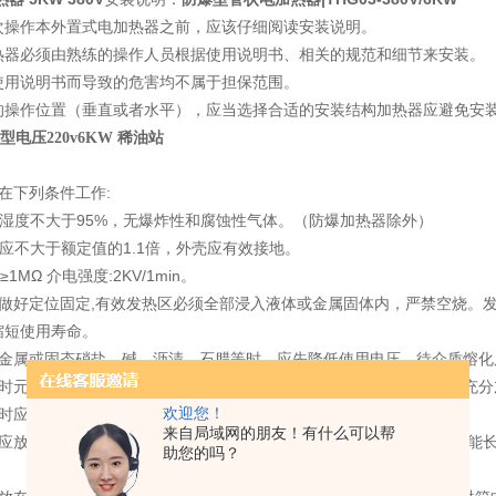
次操作本外置式电加热器之前，应该仔细阅读安装说明。
热器必须由熟练的操作人员根据使用说明书、相关的规范和细节来安装。
使用说明书而导致的危害均不属于担保范围。
的操作位置（垂直或者水平），应当选择合适的安装结构加热器应避免安
型电压220v6KW 稀油站
在下列条件
工作:
对湿度不大于95%，无爆炸性和腐蚀性气体。（防爆加热器除外）
应不大于额定值的1.1倍，外壳应有效接地。
1MΩ 介电强度:2KV/1min。
应做好定位固定,有效发热区必须全部浸入液体或金属固体内，严禁空烧。
缩短使用寿命。
熔金属或固态硝盐、碱、沥清、石腊等时，应先降低使用电压，待介质熔化
气时元件应交叉均匀排列，使元件有良好的散热条件，使流过的空气能充分
盐时应考虑安全措施，预防爆炸事故。
欢迎您！
来自局域网的朋友！有什么可以帮
分应放在保温层外面，避免与腐蚀性、爆炸性介质、水份接触;引接线应能
助您的吗？
。