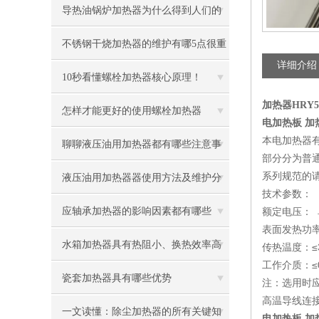
导热油锅炉加热器为什么得到人们的
青睐
不锈钢干烧加热器的维护有哪5点很重
详细介绍
要
10秒看懂螺栓加热器核心原理！
加热器HRY5
怎样才能更好的使用螺栓加热器
电加热板 加热
本电加热器
聊聊液压油用加热器都有哪些注意事
部分分为普通
系列规范的
项
液压油用加热器器使用方法及维护分
技术参数：
享给大家
应轴承加热器的影响因素都有哪些
额定电压： 单
表面发热功率：
呢？
水箱加热器具有热阻小、换热效率高
传热温度：≤
工作介质：≤0
的优点
瓷套加热器具有哪些优势
注：选用时
高温导线连
一文读懂：除尘加热器的所有关键知
电加热板 加热