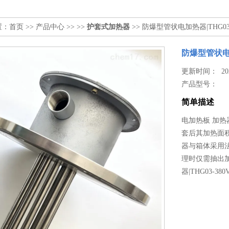
置：
首页
>>
产品中心
>> >>
护套式加热器
>> 防爆型管状电加热器|THG03-
防爆型管状电加
更新时间： 2026
产品型号：
简单描述
电加热板 加热器
套后其加热面
器与箱体采用
理时仅需抽出
器|THG03-380