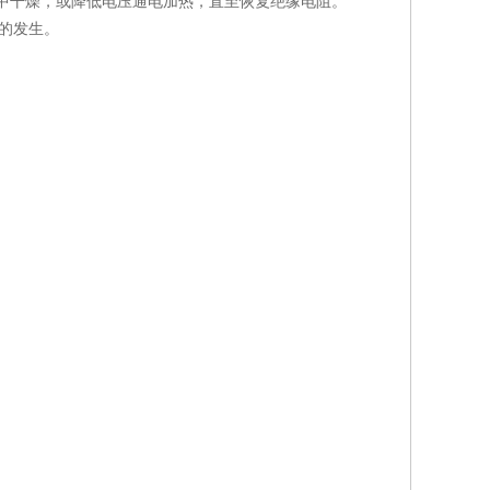
箱中干燥，或降低电压通电加热，直至恢复绝缘电阻。
的发生。