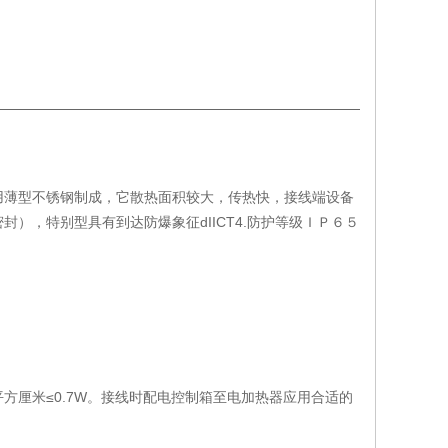
用薄型不锈钢制成，它散热面积较大，传热快，接线端设备
），特别型具有到达防爆象征dIICT4.防护等级ＩＰ６５
方厘米≤0.7W。接线时配电控制箱至电加热器应用合适的