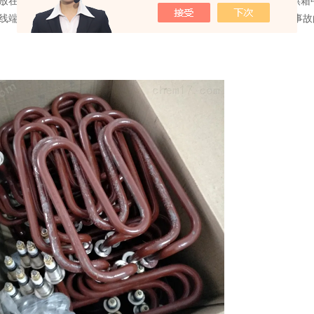
存放在干燥处，若因长期放置绝缘电阻低于1MΩ时，可在200℃左右的烘
出线端的氧化镁粉，在使用场所避免受到污染物与水分渗入，防止漏电事故