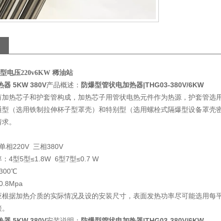
型电压220v6KW 稀油站
器 5KW 380V
产品概述：
防爆型管状电加热器|THG03-380V/6KW
有加热芯子和护套管构成，加热芯子用管状电热元件作为热源，护套管选
型（选用铁制拉伸杯子型罩壳）和特别型（选用螺栓式隔爆型设备罩壳密封
请求。
相220V 三相380V
4型5型≤1.8W 6型7型≤0.7 W
300℃
.8Mpa
应根据加热介质的实际情况及设的安装尺寸，表面发热功率尽可能选用每平
接。
器 5KW 380V
安装说明：
防爆型管状电加热器|THG03-380V/6KW