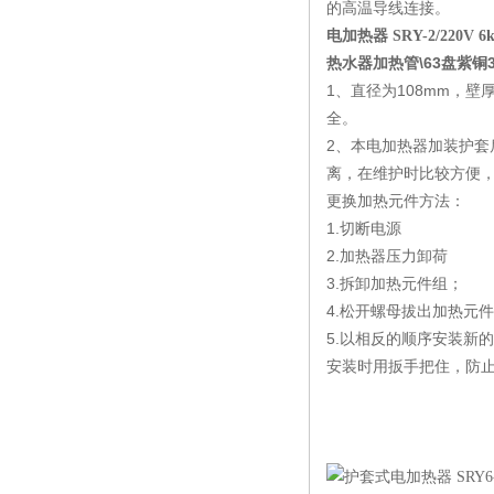
的高温导线连接。
电加热器 SRY-2/220V 6
热水器加热管\63盘紫铜38
1、直径为108mm，
全。
2、本电加热器加装护
离，在维护时比较方便
更换加热元件方法：
1.切断电源
2.加热器压力卸荷
3.拆卸加热元件组；
4.松开螺母拔出加热元
5.以相反的顺序安装新
安装时用扳手把住，防