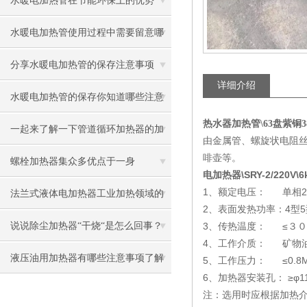
水暖电加热管在节能环保上的优势
水暖电加热管使用过程中需要留意哪
些地方
分享水暖电加热管的保存注意事项
详细介绍
水暖电加热管的保存你知道哪些注意
热水器加热管\63盘紫铜38
事项呢
一起来了解一下管道循环加热器的加
由金属管、螺旋状电阻
啡壶等。
热板如何制作
螺栓加热器集众多优点于一身
电加热器\SRY-2/220V\6
1、额定电压： 单相22
法兰式液体电加热器工业加热领域的
2、表面发热功率：4型5型≤
优选设备
说说除尘加热器“干烧“是怎么回事？
3、传热温度： ≤３０
4、工作介质： 矿物
液压油用加热器有哪些注意事项了解
5、工作压力： ≤0.8M
6、加热器安装孔： ≥φ1
吗
注：选用时应根据加热介