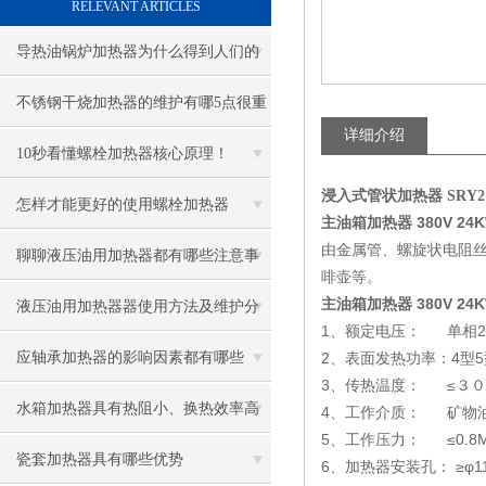
RELEVANT ARTICLES
导热油锅炉加热器为什么得到人们的
青睐
不锈钢干烧加热器的维护有哪5点很重
详细介绍
要
10秒看懂螺栓加热器核心原理！
浸入式管状加热器 SRY2 2
怎样才能更好的使用螺栓加热器
主油箱加热器 380V 24
由金属管、螺旋状电阻
聊聊液压油用加热器都有哪些注意事
啡壶等。
主油箱加热器 380V 24
项
液压油用加热器器使用方法及维护分
1、额定电压： 单相22
享给大家
应轴承加热器的影响因素都有哪些
2、表面发热功率：4型5型≤
3、传热温度： ≤３０
呢？
水箱加热器具有热阻小、换热效率高
4、工作介质： 矿物
5、工作压力： ≤0.8M
的优点
瓷套加热器具有哪些优势
6、加热器安装孔： ≥φ1