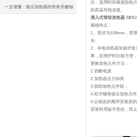
注：选用时应根据加热介
一文读懂：除尘加热器的所有关键知
的高温导线连接。
浸入式管状加热器 SRY2 2
识
规格特点：
1、直径为108mm，
全。
2、本电加热器加装护
离，在维护时比较方便
更换加热元件方法：
1.切断电源
2.加热器压力卸荷
3.拆卸加热元件组；
4.松开螺母拔出加热元
5.以相反的顺序安装新
安装时用扳手把住，防