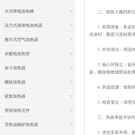
大功率电加热棒
二、细致入微的积尘
法兰式液体电加热器
1. 前期准备：务必
洗涤剂，重度污渍则需
翅片式空气加热器
2. 外壳清洁：用湿
水暖电加热管
3. 核心区除尘：旋
灰斗加热器
器，吸除细微缝隙深处
螺栓加热器
4. 风道疏通：借助
瓷套加热器
5. 组装复位：清理
管状加热元件
三、热效率提升诀
导热油锅炉加热器
1. 优化安装布局：