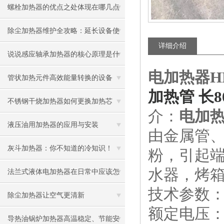
螺栓加热器的优点之处体现在哪几点
除尘加热器维护全攻略：延长设备使
详细介绍
用寿命
说说感应轴承加热器的核心原理是什
电加热器HR
么呢
管状加热元件高效能量转换的设备
加热管 长80
不锈钢干烧加热器如何更换加热芯
介：
电加热
液压油用加热器的应用与安装
由金属管
灰斗加热器：你不知道的冷知识！
粉，引起
水器，烤
法兰式液体电加热器在日常中应该怎
技术参数
样维护保养呢
除尘加热器让空气更清新
额定电压：
导热油锅炉加热器高温稳定、节能安