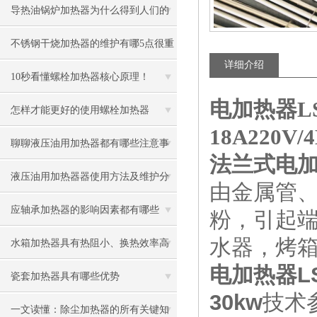
导热油锅炉加热器为什么得到人们的
青睐
不锈钢干烧加热器的维护有哪5点很重
详细介绍
要
10秒看懂螺栓加热器核心原理！
电加热器LS1
怎样才能更好的使用螺栓加热器
18A220V/
聊聊液压油用加热器都有哪些注意事
法兰式电加热器
项
液压油用加热器器使用方法及维护分
由金属管
享给大家
应轴承加热器的影响因素都有哪些
粉，引起
水器，烤
呢？
水箱加热器具有热阻小、换热效率高
电加热器LS1
的优点
瓷套加热器具有哪些优势
30kw
技术
一文读懂：除尘加热器的所有关键知