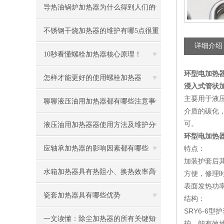
导热油锅炉加热器为什么得到人们的
青睐
不锈钢干烧加热器的维护有哪5点很重
详细介绍
要
10秒看懂螺栓加热器核心原理！
环型电加热器 
怎样才能更好的使用螺栓加热器
浸入式管状加热
主要用于液
聊聊液压油用加热器都有哪些注意事
介质的碳化
可。
项
液压油用加热器器使用方法及维护分
环型电加热器 
享给大家
应轴承加热器的影响因素都有哪些
特点：
加装护套后
呢？
水箱加热器具有热阻小、换热效率高
方便，修理
表面发热功
的优点
瓷套加热器具有哪些优势
结构：
SRY6-6
一文读懂：除尘加热器的所有关键知
护，能有效