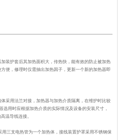
器加装护套后其加热面积大，传热快，能有效的防止被加热
较方便，修理时仅需抽出加热因子，更新一个新的加热器即
箱体采用法兰对接，加热器与加热介质隔离，在维护时比较
热器选用时应根据加热介质的实际情况及设备的安装尺寸，
的高温导线连接。
芯子采用三支电热管为一个加热体，接线装置护罩采用不锈钢保