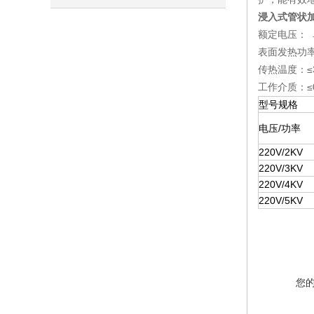
浸入式管状加热
识
额定电压： 单
表面发热功率：
传热温度：≤
工作介质：≤0
型号规格
电压/功率
220V/2KV
220V/3KV
220V/4KV
220V/5KV
您