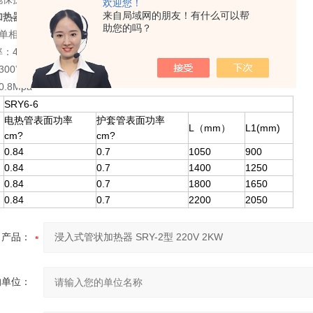
欢迎您！
来自局域网的朋友！有什么可以帮
器 SRY-2型 220V 2KW
产品参数：
助您的吗？
相220V 三相380V
4型5型≤1.8W 6型7型≤0.7 W
300℃
.8Mpa
SRY6-6
电热管表面功率
护套管表面功率
L（mm）
L1(mm)
cm?
cm?
0.84
0.7
1050
900
0.84
0.7
1400
1250
0.84
0.7
1800
1650
0.84
0.7
2200
2050
产品：
的单位：