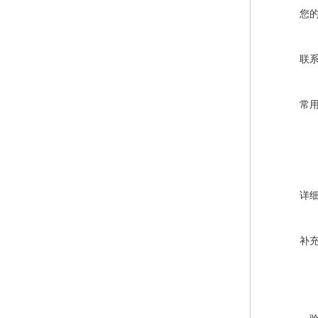
您
联
常
详
补