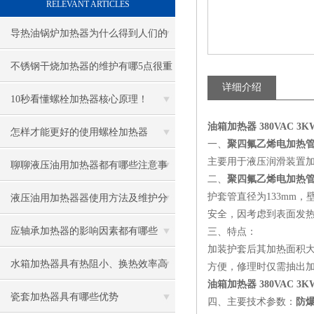
RELEVANT ARTICLES
导热油锅炉加热器为什么得到人们的
青睐
不锈钢干烧加热器的维护有哪5点很重
详细介绍
要
10秒看懂螺栓加热器核心原理！
油箱加热器 380VAC 3K
怎样才能更好的使用螺栓加热器
一、
聚四氟乙烯电加热管 S
主要用于液压润滑装置
聊聊液压油用加热器都有哪些注意事
二、
聚四氟乙烯电加热管 S
项
护套管直径为
133mm
，
液压油用加热器器使用方法及维护分
安全，因考虑到表面发
享给大家
应轴承加热器的影响因素都有哪些
三、特点：
加装护套后其加热面积
呢？
水箱加热器具有热阻小、换热效率高
方便，修理时仅需抽出
油箱加热器 380VAC 3K
的优点
瓷套加热器具有哪些优势
四、主要技术参数：
防爆