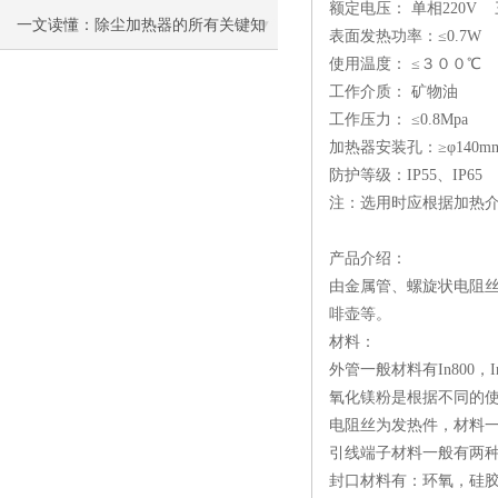
额定电压：
单相
220V
一文读懂：除尘加热器的所有关键知
表面发热功率：≤
0.7W
使用温度：
≤３００℃
识
工作介质：
矿物油
工作压力：
≤
0.8Mpa
加热器安装孔：≥φ
140m
防护等级：
IP55
、
IP65
注：选用时应根据加热
产品介绍：
由金属管、螺旋状电阻
啡壶等。
材料：
外管一般材料有In800，I
氧化镁粉是根据不同的
电阻丝为发热件，材料一般有两
引线端子材料一般有两
封口材料有：环氧，硅