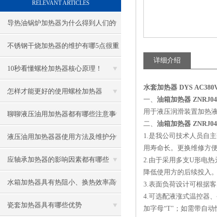
RELEVANT ARTICLES
导热油锅炉加热器为什么得到人们的
青睐
不锈钢干烧加热器的维护有哪5点很重
详细介绍
要
10秒看懂螺栓加热器核心原理！
水套加热器 DYS AC380
怎样才能更好的使用螺栓加热器
一、
油箱加热器 ZNRJ0401
用于液压润滑装置加热
聊聊液压油用加热器都有哪些注意事
二、
油箱加热器 ZNRJ0401
项
1.
是我公司技术人员自主
液压油用加热器器使用方法及维护分
用寿命长。更换维修方
享给大家
应轴承加热器的影响因素都有哪些
2.
由于
采用多支
U
形电热
降低使用方的后续投入
呢？
水箱加热器具有热阻小、换热效率高
3.
表面负荷设计可根据客
4.
可选配液涨式温控器、
的优点
瓷套加热器具有哪些优势
加字母“
T
"；如需带自