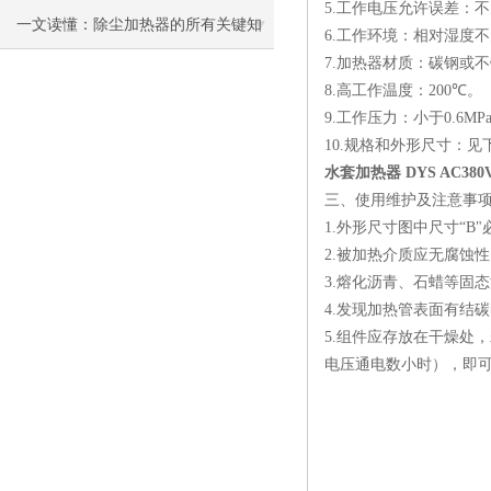
5.
工作电压允许误差：不
一文读懂：除尘加热器的所有关键知
6.
工作环境：相对湿度不
7.
加热器材质：碳钢或不
识
8.
高工作温度：
200
℃。
9.
工作压力：小于
0.6MP
10.
规格和外形尺寸：见
水套加热器 DYS AC380
三、
使用维护及注意事
1.
外形尺寸图中尺寸“
B
"
2.
被加热介质应无腐蚀性
3.
熔化沥青、石蜡等固态
4.
发现加热管表面有结碳
5.
组件应存放在干燥处，
电压通电数小时），即