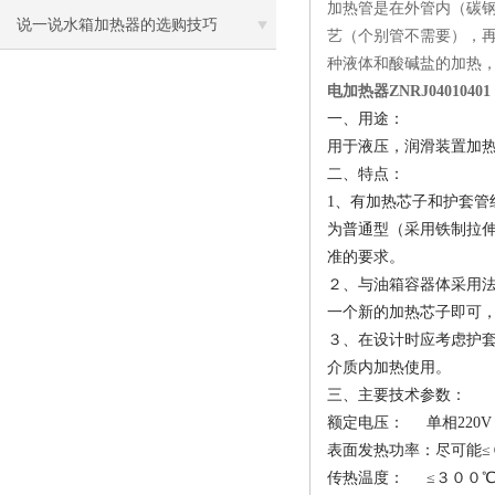
加热管是在外管内（碳
说一说水箱加热器的选购技巧
艺（个别管不需要），
种液体和酸碱盐的加热
电加热器ZNRJ04010401
一、用途：
用于液压，润滑装置加
二、特点：
1
、
有加热芯子和护套管
为普通型（采用铁制拉
准的要求。
２、
与油箱容器体采用
一个新的加热芯子即可
３、在设计时应考虑护
介质内加热使用。
三、主要技术参数：
额定电压：
单相
22
表面发热功率：尽可能≤
传热温度：
≤３００