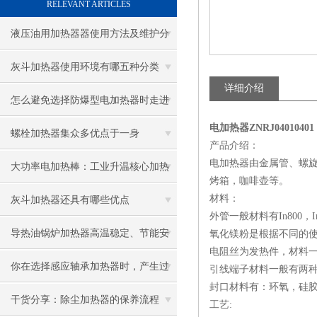
RELEVANT ARTICLES
液压油用加热器器使用方法及维护分
享给大家
灰斗加热器使用环境有哪五种分类
详细介绍
怎么避免选择防爆型电加热器时走进
电加热器ZNRJ04010401
误区
螺栓加热器集众多优点于一身
产品介绍：
电加热器由金属管、螺
大功率电加热棒：工业升温核心加热
烤箱，咖啡壶等。
配件
材料：
灰斗加热器还具有哪些优点
外管一般材料有In800，I
导热油锅炉加热器高温稳定、节能安
氧化镁粉是根据不同的
电阻丝为发热件，材料一般有两
全，工业加热优选
你在选择感应轴承加热器时，产生过
引线端子材料一般有两
封口材料有：环氧，硅
困惑吗？
干货分享：除尘加热器的保养流程
工艺: