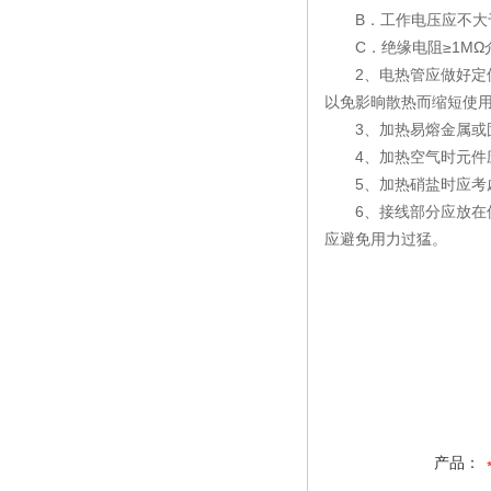
B．工作电压应不大于
C．绝缘电阻≥1MΩ介电强
2、电热管应做好定位
以免影晌散热而缩短使
3、加热易熔金属或固
4、加热空气时元件应
5、加热硝盐时应考虑
6、接线部分应放在保
应避免用力过猛。
产品：