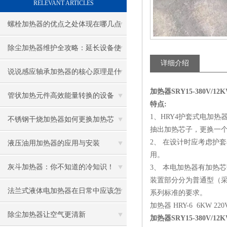
RELEVANT ARTICLES
螺栓加热器的优点之处体现在哪几点
除尘加热器维护全攻略：延长设备使
详细介绍
用寿命
说说感应轴承加热器的核心原理是什
加热器SRY15-380V/1
么呢
管状加热元件高效能量转换的设备
特点:
1、
HRY4护套式电加热
不锈钢干烧加热器如何更换加热芯
抽出加热芯子，更换一
2、 在设计时应考虑护
液压油用加热器的应用与安装
用。
灰斗加热器：你不知道的冷知识！
3、 本电加热器有加热
装置部分分为普通型（采
法兰式液体电加热器在日常中应该怎
系列标准的要求。
加热器 HRY-6 6KW 220
样维护保养呢
除尘加热器让空气更清新
加热器SRY15-380V/1