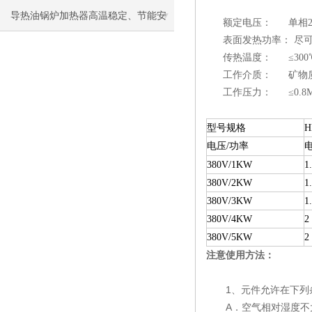
导热油锅炉加热器高温稳定、节能安
额定电压： 单相220
表面发热功率： 尽可能≤
全，工业加热优选
传热温度： ≤300
工作介质： 矿物
工作压力： ≤0.8M
型号规格
电压/功率
380V/1KW
1
380V/2KW
1
380V/3KW
1
380V/4KW
2
380V/5KW
2
注意使用方法：
1、元件允许在下列条
A．空气相对湿度不大于