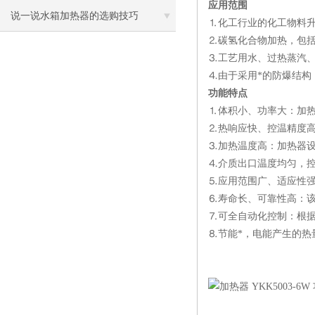
应用范围
说一说水箱加热器的选购技巧
⒈化工行业的化工物料
⒉碳氢化合物加热，包
⒊工艺用水、过热蒸汽、
⒋由于采用*的防爆结构
功能特点
⒈体积小、功率大：加
⒉热响应快、控温精度
⒊加热温度高：加热器设
⒋介质出口温度均匀，
⒌应用范围广、适应性强
⒍寿命长、可靠性高：
⒎可全自动化控制：根
⒏节能*，电能产生的热