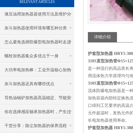
RELEVANT ARTICLES
液压油用加热器器使用方法及维护分
享给大家
灰斗加热器使用环境有哪五种分类
详细介绍
怎么避免选择防爆型电加热器时走进
护套型加热器 HRY5-380V/
误区
螺栓加热器集众多优点于一身
310S直型加热管Φ15×12
是一种流行的高品质长
大功率电加热棒：工业升温核心加热
用流体热力学原理均匀
配件
310S直型加热管Φ15×12
灰斗加热器还具有哪些优点
流体防爆电加热器是一
导热油锅炉加热器高温稳定、节能安
加热容器内部特定换热
口得到工艺要求的高温
全，工业加热优选
你在选择感应轴承加热器时，产生过
元件超温时，发热元件
长电加热器使用寿命。
困惑吗？
干货分享：除尘加热器的保养流程
护套型加热器 HRY5-380V/