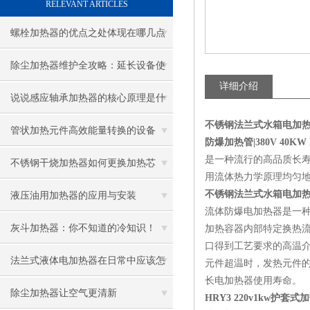
RELEVANT ARTICLES
螺栓加热器的优点之处体现在哪几点
除尘加热器维护全攻略：延长设备使
详细介绍
用寿命
说说感应轴承加热器的核心原理是什
不锈钢法兰式水箱电加热管38
么呢
管状加热元件高效能量转换的设备
防爆加热管|380V 40KW L
是一种流行的高品质长
不锈钢干烧加热器如何更换加热芯
用流体热力学原理均匀
不锈钢法兰式水箱电加热管38
液压油用加热器的应用与安装
流体防爆电加热器是一
灰斗加热器：你不知道的冷知识！
加热容器内部特定换热
口得到工艺要求的高温
法兰式液体电加热器在日常中应该怎
元件超温时，发热元件
长电加热器使用寿命。
样维护保养呢
除尘加热器让空气更清新
HRY3 220v1kw护套