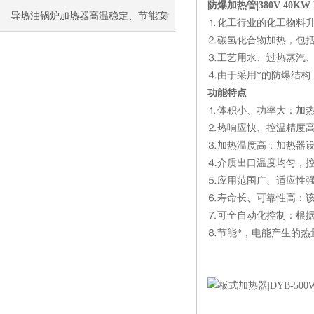
防爆加热管|380V 40KW L
导热油锅炉加热器高温稳定、节能安
⒈化工行业的化工物料
⒉碳氢化合物加热，包
全，工业加热优选
⒊工艺用水、过热蒸汽、
⒋由于采用*的防爆结构
功能特点
⒈体积小、功率大：加
⒉热响应快、控温精度
⒊加热温度高：加热器设
⒋介质出口温度均匀，
⒌应用范围广、适应性强
⒍寿命长、可靠性高：
⒎可全自动化控制：根
⒏节能*，电能产生的热