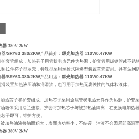
 380V 2kW
SRY63-380/2KW
产品简介：
辉光加热器 110V/0.47KW
和护套管组成，加热芯子用管状电热元件为热源，护套管用碳钢管或不锈
制拉伸杯子型罩壳，特殊型采用螺栓式隔爆型装置罩壳密封。具有达到防爆标
SRY63-380/2KW
产品用途：
辉光加热器 110V/0.47KW
润滑装置加热液压油和润滑油，也可用于加热无腐蚀性的气体和液体。
器由加热芯子和护套组成。加热芯子采用金属管状电热元件作为热源，护套
器与油箱体采用法兰连接。护套将加热芯子与被加热油隔离，在更换电加热
热芯子即可，维护方便。
器与被加热油液接触面积大，表面热功率小，不结碳，油液不会因局部高温
 380V 2kW