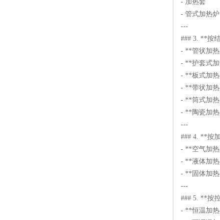
- 加热套
- 管式加热炉
---
### 3. **
- **管状
- **护套
- **板式
- **带状
- **筒式
- **陶瓷
---
### 4. *
- **空气
- **液体
- **固体
---
### 5. *
- **恒温