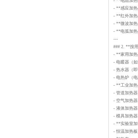
- **电阻
- **感应
- **红外
- **微波
- **电弧
---
### 2. **
- **家用加
- 电暖器（
- 热水器（
- 电热炉（
- **工业加
- 管道加热器
- 空气加热器
- 液体加热
- 模具加热器
- **实验室
- 恒温加热板