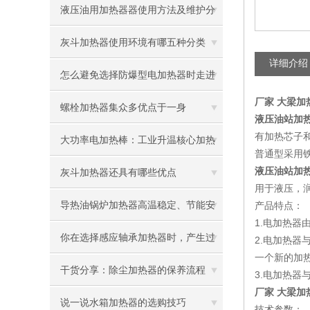
液压油用加热器器使用方法及维护分
享给大家
灰斗加热器使用环境有哪五种分类
详细介绍
怎么避免选择防爆型电加热器时走进
厂家 大梁加热器
误区
螺栓加热器集众多优点于一身
液压油站加热器/
有加热芯子
大功率电加热棒：工业升温核心加热
普通型采用铁
液压油站加热器/
配件
灰斗加热器还具有哪些优点
用于液压，
导热油锅炉加热器高温稳定、节能安
产品特点：
1.电加热
全，工业加热优选
你在选择感应轴承加热器时，产生过
2.电加热
一个新的加
困惑吗？
干货分享：除尘加热器的保养流程
3.电加热
厂家 大梁加热器
说一说水箱加热器的选购技巧
技术参数：