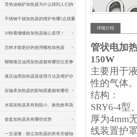
导热油锅炉加热器为什么得到人们的
青睐
不锈钢干烧加热器的维护有哪5点很重
详细介绍
要
10秒看懂螺栓加热器核心原理！
管状电加热器
怎样才能更好的使用螺栓加热器
150W
聊聊液压油用加热器都有哪些注意事
主要用于
项
液压油用加热器器使用方法及维护分
性的气体
享给大家
应轴承加热器的影响因素都有哪些
结构：
SRY6-
呢？
水箱加热器具有热阻小、换热效率高
厚为4mm
的优点
瓷套加热器具有哪些优势
线装置护
一文读懂：除尘加热器的所有关键知