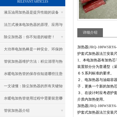
RELEVANT ARTICLES
液压油用加热器是提升性能的设备
法兰式液体电加热器的原理、应用与
详细介绍
优势
除尘加热器：你不知道的秘密！
加热器|JRQ-100W
SRY
大功率电加热棒是一种安全、环保的
护套式加热器法兰安装尺寸Φ1
1
、本电加热器有加热芯
加热设备
管状加热器维护方法：积尘清理与热
装置部分分为普通型（采
效率提升技巧
６５系列标准的要求。
水暖电加热管的保存你知道哪些注意
２、电加热器与油箱容
事项呢
一文读懂：除尘加热器的所有关键知
子，更换一个新的加热
３、在设计时应考虑护
识
水暖电加热管使用过程中需要留意哪
介质内加热使用。
加热器|JRQ-100W
SRY
些地方
管状加热器介绍
护套式加热器法兰安装尺寸Φ