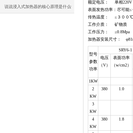
额定电压： 单相220V
说说浸入式加热器的核心原理是什么
表面发热功率：尽可能≤０
传热温度： ≤３００
呢
工作介质： 矿物质
工作压力： ≤0.8Mpa
加热器安装尺寸： φ81
SRY6-1
型号
电压
表面功率
参数
（V）
（w/cm2）
功率
1KW
2
380
1.0
KW
3
KW
4
380
1.8
KW