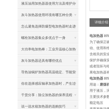
液压油用加热器器使用方法及维护分
享给大家
灰斗加热器使用环境有哪五种分类
详细介绍
怎么避免选择防爆型电加热器时走进
电加热器 HYS
误区
螺栓加热器集众多优点于一身
为了确保正
动、使用和
大功率电加热棒：工业升温核心加热
含相关的安全
配件
保护并确保
灰斗加热器还具有哪些优点
或者毁坏与
导热油锅炉加热器高温稳定、节能安
果电加热器
电加热器 HYS
全，工业加热优选
你在选择感应轴承加热器时，产生过
用途：
磨煤机
用于液压，
困惑吗？
干货分享：除尘加热器的保养流程
主要技术参
额定电压 单
说一说水箱加热器的选购技巧
表面发热功率 