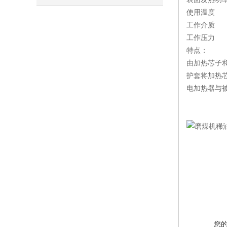
使用温度 ≤
工作介质 
工作压力 ≤0
特点：
由加热芯子
护套将加热
电加热器与
您