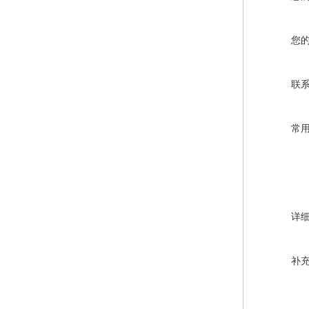
您
联
常
详
补