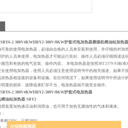
RY6-2 380V4KW
HRY2-380V/8KW护套式电加热器
磨煤机稀油站加热器 
确可靠的使用电加热器，必须由合格的人员来安装和使用，并仔细的对加
维护的人员来使用，电加热器才可能运行良好。操作人员必须仔细阅读这
规范和有效的电气安装、操作内容。 本电加热器是按照JBT2379-93
安全使用电加热器，使用人员必须注意使用说明书中的相关描述。如果不
电加热器相连接的设备和设施。在任何情况下，如果使用说明书中所设计
有明显的损坏、故障或者贮存不当，电加热器就不能安全操作。
RY6-2 380V4KW
HRY2-380V/8KW护套式电加热器
稀油站加热器 SRY2
润滑装置加热液压油和润滑油，也可用于加热无腐蚀性的气体和液体。
数：
相220V，三相380V
≤3w//cm2