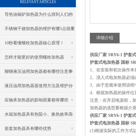
RELEVANT ARTICLES
导热油锅炉加热器为什么得到人们的
青睐
不锈钢干烧加热器的维护有哪5点很重
详细介绍
要
10秒看懂螺栓加热器核心原理！
供应厂家 SRY6-1 护
怎样才能更好的使用螺栓加热器
护套式电加热器 国标 SRY6
1、在安装和初次操作本
聊聊液压油用加热器都有哪些注意事
2、浸入式电加热器必
项
3、由于忽视本使用说明
液压油用加热器器使用方法及维护分
4、根据加热器的操作
享给大家
应轴承加热器的影响因素都有哪些
注意：在开启电源前，
加热器的选型要根据介
呢？
水箱加热器具有热阻小、换热效率高
供应厂家 SRY6-1 护
护套式电加热器 国标 SRY6
的优点
瓷套加热器具有哪些优势
(1)根据实际的工作方