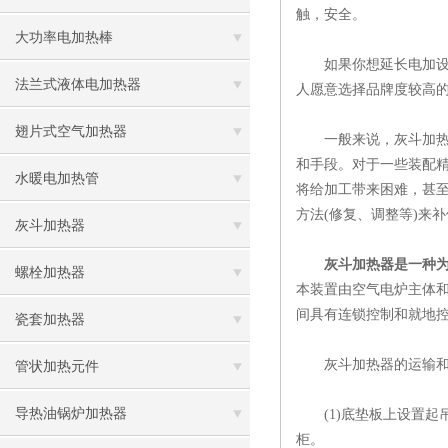
触，安全。
大功率电加热棒
如果你想延长电加设备
法兰式液体电加热器
人愿意选择品牌度较高
翅片式空气加热器
一般来说，灰斗加热器
和手段。对于一些装配精
水暖电加热管
将给加工带来困难，甚
方法(修复、调整等)来
灰斗加热器
灰斗加热器是一种
螺栓加热器
本装置由空气电炉主体
间具有连锁控制和就地
瓷套加热器
灰斗加热器的运输和
管状加热元件
导热油锅炉加热器
(1)底垫板上设置起
柜。