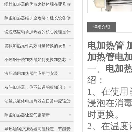
螺栓加热器的优点之处体现在哪几点
除尘加热器维护全攻略：延长设备使
详细介绍
用寿命
说说感应轴承加热器的核心原理是什
电加热管 加
么呢
管状加热元件高效能量转换的设备
加热管
电加
不锈钢干烧加热器如何更换加热芯
一、
电加热器
液压油用加热器的应用与安装
绍：
灰斗加热器：你不知道的冷知识！
1、在使
浸泡在消
法兰式液体电加热器在日常中应该怎
时更换。
样维护保养呢
除尘加热器让空气更清新
2、在温度
导热油锅炉加热器高温稳定、节能安