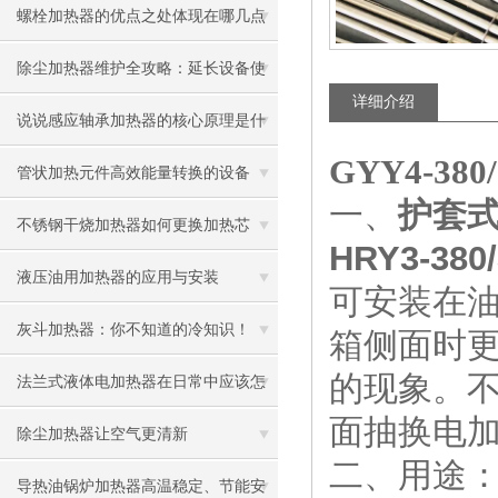
螺栓加热器的优点之处体现在哪几点
除尘加热器维护全攻略：延长设备使
详细介绍
用寿命
说说感应轴承加热器的核心原理是什
GYY4-380/
么呢
管状加热元件高效能量转换的设备
一、
护套式电
不锈钢干烧加热器如何更换加热芯
HRY3-380
液压油用加热器的应用与安装
可安装在
灰斗加热器：你不知道的冷知识！
箱侧面时
的现象。
法兰式液体电加热器在日常中应该怎
面抽换电
样维护保养呢
除尘加热器让空气更清新
二、用途
导热油锅炉加热器高温稳定、节能安