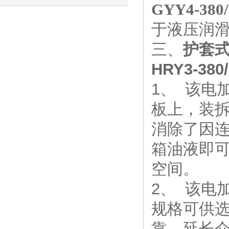
GYY4-380/
全，工业加热优选
于液压润
三、
护套式电
HRY3-380
1、 该电
板上，装
消除了因
箱油液即
空间。
2、 该电
规格可供
靠，延长介