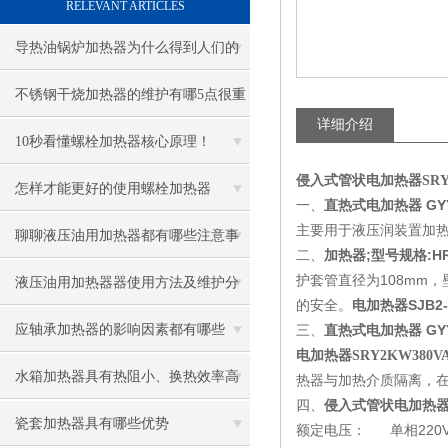
RELEVANT ARTICLES
导热油锅炉加热器为什么得到人们的
青睐
不锈钢干烧加热器的维护有哪5点很重
详细介绍
要
10秒看懂螺栓加热器核心原理！
侵入式管状电加热器SRY 2 4
怎样才能更好的使用螺栓加热器
一、
直热式电加热器 GYY型
主要用于液压润装置加
聊聊液压油用加热器都有哪些注意事
二、
加热器;型号规格:HRY
护套管直径为108mm
项
液压油用加热器器使用方法及维护分
的安全。
电加热器SJB2-3
享给大家
应轴承加热器的影响因素都有哪些
三、
直热式电加热器 GYY型
电加热器SRY2KW380
呢？
水箱加热器具有热阻小、换热效率高
热器与加热介质隔离，
四、
侵入式管状电加热器SRY
的优点
瓷套加热器具有哪些优势
额定电压： 单相220V