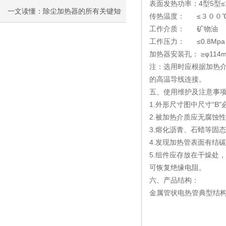
表面发热功率：4型5型≤1.
一文读懂：除尘加热器的所有关键知
传热温度： ≤３００
工作介质： 矿物油
识
工作压力： ≤0.8Mpa
加热器安装孔： ≥φ114
注：选用时应根据加热介
的高温导线连接。
五、使用维护及注意事
1.外形尺寸图中尺寸“
2.被加热介质应无腐蚀
3.熔化沥青、石蜡等固
4.发现加热管表面有结
5.组件应存放在干燥处
可恢复绝缘电阻。
六、产品结构：
金属管状电热管典型结