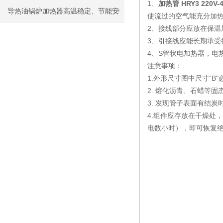
1、
加热管 HRY3 220V
导热油锅炉加热器高温稳定、节能安
使流过的空气能充分加
2、接线部分应放在保温
全，工业加热优选
3、引接线应能长期承
4、S管状电加热器，电
注意事项：
1.外形尺寸图中尺寸“
2. 熔化沥青、石蜡等
3. 发现管子表面有结
4.组件应存放在干燥处，
电数小时），即可恢复