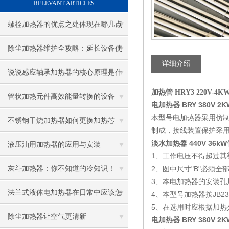
RELEVANT ARTICLES
螺栓加热器的优点之处体现在哪几点
除尘加热器维护全攻略：延长设备使
详细介绍
用寿命
说说感应轴承加热器的核心原理是什
加热管 HRY3 220V-4
么呢
管状加热元件高效能量转换的设备
电加热器 BRY 380V 2K
本型号电加热器采用仿
不锈钢干烧加热器如何更换加热芯
制成，接线装置保护采
淡水加热器 440V 36kW
液压油用加热器的应用与安装
1、工作电压不得超过其
灰斗加热器：你不知道的冷知识！
2、图中尺寸"B"必须
3、本电加热器的安装孔尺
法兰式液体电加热器在日常中应该怎
4、本型号加热器按JB23
5、在选用时应根据加热
样维护保养呢
除尘加热器让空气更清新
电加热器 BRY 380V 2K