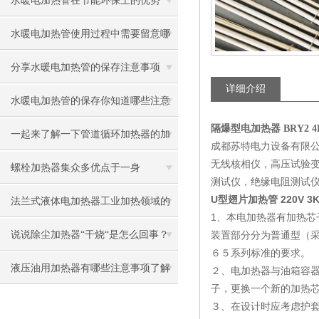
水暖电加热管在节能环保上的优势
水暖电加热管使用过程中需要留意哪
些地方
分享水暖电加热管的保存注意事项
详细介绍
水暖电加热管的保存你知道哪些注意
隔爆型电加热器 BRY2 4K
事项呢
一起来了解一下管道循环加热器的加
成都苏特电力设备有限
无线核相仪，高压试验
热板如何制作
螺栓加热器集众多优点于一身
测试仪，绝缘电阻测试
U型翅片加热管 220V 3K
法兰式液体电加热器工业加热领域的
1、本电加热器有加热
优选设备
说说除尘加热器“干烧“是怎么回事？
装置部分分为普通型（采
６５系列标准的要求。
液压油用加热器有哪些注意事项了解
２、电加热器与油箱容
子，更换一个新的加热
吗
３、在设计时应考虑护