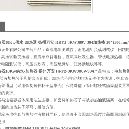
器10Kw
供水-加热器 扬州万安 HRY2-3KW380V-304
加热棒 20*1500mm
力设备有限公司主营产品：直流电阻测试仪，蓄电池组负载测试仪，回路
，高压试验变压器，直流单双臂电桥，直流高压发生器，管状电加热器，绝
缘电阻测试仪，高压兆欧表，高压绝缘垫，短路接地线等等。
器10Kw
供水-加热器 扬州万安 HRY2-3KW380V-304
产品特点：
电加热管\
热器有加热芯子和护套管组成，加热芯子用管状电热元件作为热源，护套
普通型（采用铁制拉伸杯子型罩壳）和特殊型（采用螺栓式隔爆型装置罩壳
准的要求。
器与油箱容器体采用法兰连接，护套将加热芯子与被加热油液隔离，在维
个新的加热芯子即可，维修方便。
时应考虑护套与热加油液接触面积，使油液不会因加热温度过高而局部碳
使用。
数：
电加热管\5kW-380 直型 长3米 304不锈钢