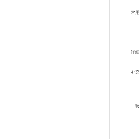
常
详
补