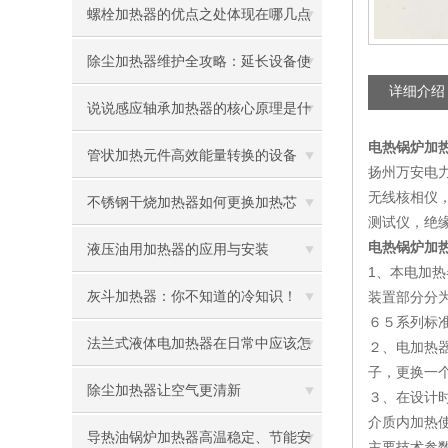
螺栓加热器的优点之处体现在哪几点
除尘加热器维护全攻略：延长设备使
详细介绍
用寿命
说说感应轴承加热器的核心原理是什
电热锅炉加热
么呢
管状加热元件高效能量转换的设备
扬州万安电
无线核相仪
不锈钢干烧加热器如何更换加热芯
测试仪，绝
电热锅炉加热
液压油用加热器的应用与安装
1、本电加
灰斗加热器：你不知道的冷知识！
装置部分分为
６５系列标
法兰式液体电加热器在日常中应该怎
２、电加热
子，更换一
样维护保养呢
除尘加热器让空气更清新
３、在设计
介质内加热
导热油锅炉加热器高温稳定、节能安
主要技术参