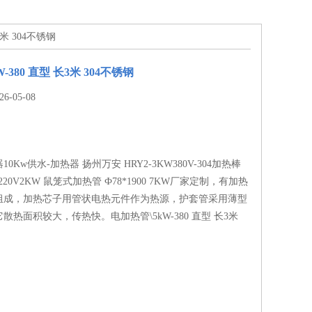
3米 304不锈钢
-380 直型 长3米 304不锈钢
-05-08
0Kw供水-加热器 扬州万安 HRY2-3KW380V-304加热棒
AC220V2KW 鼠笼式加热管 Ф78*1900 7KW厂家定制，有加热
组成，加热芯子用管状电热元件作为热源，护套管采用薄型
散热面积较大，传热快。电加热管\5kW-380 直型 长3米