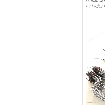
(2)
鼠笼式加热
(3)清洗