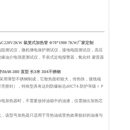
AC220V2KW
鼠笼式加热管 Ф78*1900 7KW厂家定制
电阻测试仪，微机继电保护测试仪，接地电阻测试仪，高压
缘油介电强度测试仪，手表式近电报警器，氧化锌 避雷器
5kW-380 直型 长3米 304不锈钢
管采用薄型不锈钢制成，它散热面积较大，传热快，接线端
密封），特殊型具有达到防爆标志dIICT4.防护等级ＩＰ
修电加热器时，不需要放掉油箱中的油液，仅需抽出加热芯
化，该型号加热器只适用于导热油或受热效果较好的油液与