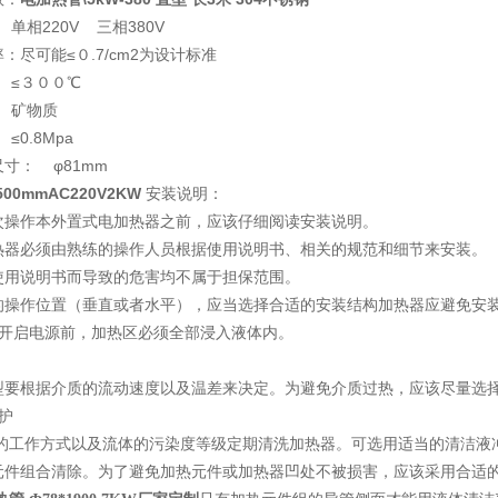
单相220V 三相380V
：尽可能≤０.7/cm2为设计标准
 ≤３００℃
 矿物质
0.8Mpa
寸： φ81mm
500mmAC220V2KW
安装说明：
次操作本外置式电加热器之前，应该仔细阅读安装说明。
热器必须由熟练的操作人员根据使用说明书、相关的规范和细节来安装。
使用说明书而导致的危害均不属于担保范围。
的操作位置（垂直或者水平），应当选择合适的安装结构加热器应避免安
在开启电源前，加热区必须全部浸入液体内。
型要根据介质的流动速度以及温差来决定。为避免介质过热，应该尽量选
护
实际的工作方式以及流体的污染度等级定期清洗加热器。可选用适当的清洁
元件组合清除。为了避免加热元件或加热器凹处不被损害，应该采用合适