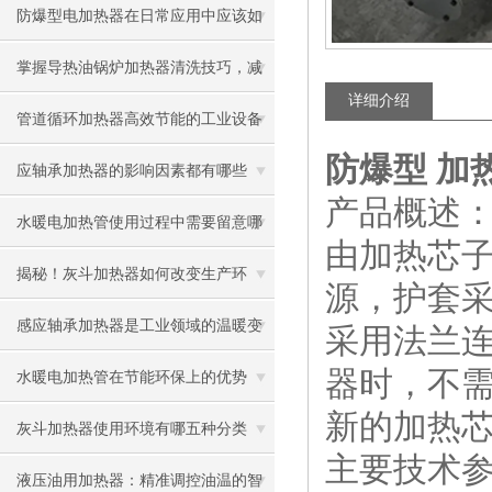
防爆型电加热器在日常应用中应该如
何维护保养
掌握导热油锅炉加热器清洗技巧，减
详细介绍
少安全隐患
管道循环加热器高效节能的工业设备
防爆型 加热器
应轴承加热器的影响因素都有哪些
产品概述
呢？
水暖电加热管使用过程中需要留意哪
由加热芯
些地方
揭秘！灰斗加热器如何改变生产环
源，护套
境？
感应轴承加热器是工业领域的温暖变
采用法兰
器时，不
革者
水暖电加热管在节能环保上的优势
新的加热
灰斗加热器使用环境有哪五种分类
主要技术
液压油用加热器：精准调控油温的智