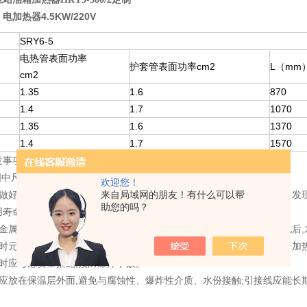
：
电加热器4.5KW/220V
SRY6-5
电热管表面功率
护套管表面功率cm2
L（mm
cm2
1.35
1.6
870
1.4
1.7
1070
1.35
1.6
1370
1.4
1.7
1570
意事项：
图中尺寸“B"必须全部浸入油中以免烧坏组件。被加热油应无腐蚀性。
欢迎您！
应做好定位固定,有效发热区必须全部浸入液体或金属固体内,严禁空烧。发
来自局域网的朋友！有什么可以帮
助您的吗？
用寿命。
金属或固态硝盐、碱、沥清、石腊等时,应先降低使用电压,待介质熔化后
气时元件应交叉均匀排列,使元件有良好的散热条件,使流过的空气能充分加
时应考虑安全措施,预防爆炸事故。
分应放在保温层外面,避免与腐蚀性、爆炸性介质、水份接触;引接线应能长