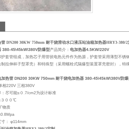
 DN200 30KW 750mm 耐干烧
滑动水口液压站油箱加热器HRY3-380/
380-45\45kW\380V防爆型
产品简介：
电加热器4.5KW/220V
和护套管组成，加热芯子用管状电热元件作为热源，护套管采用薄型不锈
制拉伸杯子型罩壳）和特殊型（采用螺栓式隔爆型装置罩壳密封），特殊型
热管 DN200 30KW 750mm 耐干烧
电加热器 380-45\45kW\380V防
相220V 三相380V
：尽可能≤０.7/cm2为设计标准
≤３００℃
矿物质
.8Mpa
寸： φ114mm
油箱加热器HRY3-380/2定制