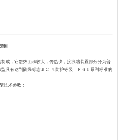
2定制
钢制成，它散热面积较大，传热快，接线端装置部分分为普
具有达到防爆标志dIICT4.防护等级ＩＰ６５系列标准的
爆型
技术参数：