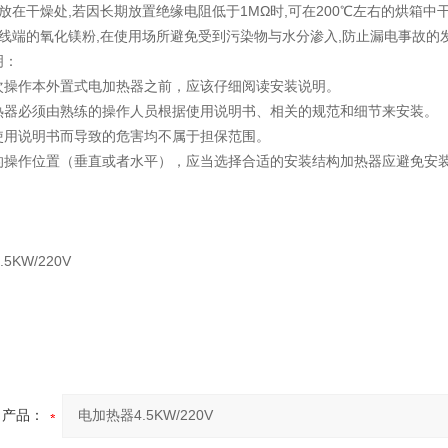
放在干燥处,若因长期放置绝缘电阻低于1MΩ时,可在200℃左右的烘箱中
出线端的氧化镁粉,在使用场所避免受到污染物与水分渗入,防止漏电事故的
明：
次操作本外置式电加热器之前，应该仔细阅读安装说明。
热器必须由熟练的操作人员根据使用说明书、相关的规范和细节来安装。
使用说明书而导致的危害均不属于担保范围。
的操作位置（垂直或者水平），应当选择合适的安装结构加热器应避免安
产品：