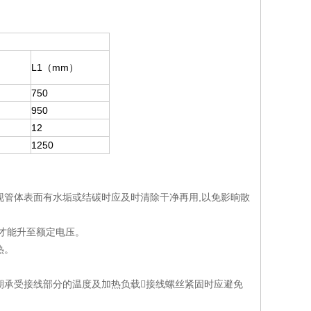
）
L1（mm）
750
950
12
1250
现管体表面有水垢或结碳时应及时清除干净再用,以免影晌散
,才能升至额定电压。
热。
期承受接线部分的温度及加热负载接线螺丝紧固时应避免