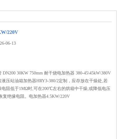
W/220V
-06-13
200 30KW 750mm 耐干烧电加热器 380-45\45kW\380V
液压站油箱加热器HRY3-380/2定制，应存放在干燥处,若
电阻低于1MΩ时,可在200℃左右的烘箱中干燥,或降低电压
复绝缘电阻。电加热器4.5KW/220V