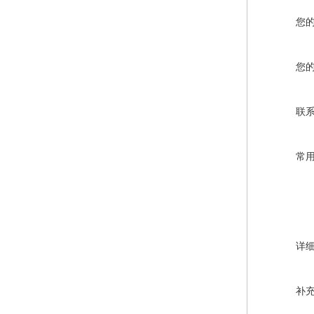
您
您
联
常
详
补