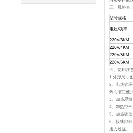
三、规格表
识
型号规格
电压/功率
220V/3KM
220V/4KM
220V/5KM
220V/6KM
四、使用注
1.外形尺寸
2、电热管
热而缩短使
3、加热易熔
4、加热空
5、
加热硝盐
6、接线部
用力过猛。