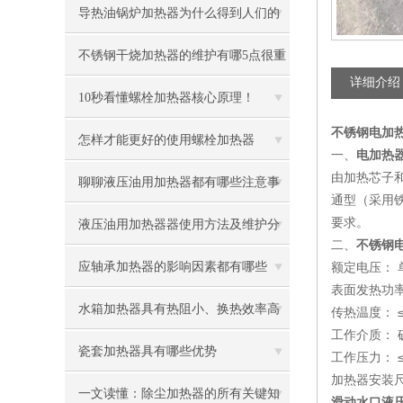
导热油锅炉加热器为什么得到人们的
青睐
不锈钢干烧加热器的维护有哪5点很重
详细介绍
要
10秒看懂螺栓加热器核心原理！
不锈钢电加热管
怎样才能更好的使用螺栓加热器
一、
电加热器 
由加热芯子
聊聊液压油用加热器都有哪些注意事
通型（采用铁
要求。
项
液压油用加热器器使用方法及维护分
二、
不锈钢电加
享给大家
应轴承加热器的影响因素都有哪些
额定电压： 单
表面发热功率
呢？
水箱加热器具有热阻小、换热效率高
传热温度： 
工作介质： 
的优点
瓷套加热器具有哪些优势
工作压力： ≤0
加热器安装尺
一文读懂：除尘加热器的所有关键知
滑动水口液压站