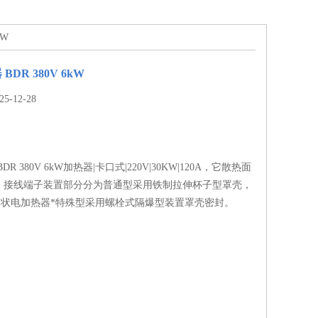
kW
DR 380V 6kW
-12-28
R 380V 6kW加热器|卡口式|220V|30KW|120A，它散热面
，接线端子装置部分分为普通型采用铁制拉伸杯子型罩壳，
式管状电加热器*特殊型采用螺栓式隔爆型装置罩壳密封。