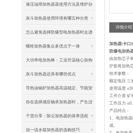
液压油用加热器器使用方法及维护分
享给大家
灰斗加热器使用环境有哪五种分类
详细介绍
怎么避免选择防爆型电加热器时走进
加热器|卡口式|
误区
螺栓加热器集众多优点于一身
防爆电加热器 B
由加热芯子
大功率电加热棒：工业升温核心加热
护套将加热
技术参数：
配件
灰斗加热器还具有哪些优点
额定电压 三相
导热油锅炉加热器高温稳定、节能安
使用温度 ≤3
工作介质 矿
全，工业加热优选
你在选择感应轴承加热器时，产生过
工作压力 ≤0.
产品特点：
困惑吗？
干货分享：除尘加热器的保养流程
1、电加热
成。
说一说水箱加热器的选购技巧
2、电加热