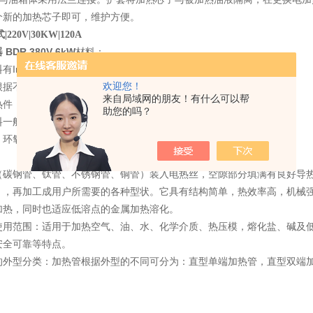
个新的加热芯子即可，维护方便。
220V|30KW|120A
DR 380V 6kW
材料：
In800，In840，304，316L，310S，铝，铜，低碳钢等。
根据不同的使用要求选择不同规格，有高温粉，中温粉，等。
欢迎您！
来自局域网的朋友！有什么可以帮
，材料一般有两种，Ni-Cr丝和Fe-Cr-Al.
助您的吗？
料一般有两种：不锈钢和易削铁。
：环氧，硅胶，玻璃等。
（碳钢管、钛管、不锈钢管、铜管）装入电热丝，空隙部分填满有良好导
），再加工成用户所需要的各种型状。它具有结构简单，热效率高，机械
加热，同时也适应低溶点的金属加热溶化。
使用范围：适用于加热空气、油、水、化学介质、热压模，熔化盐、碱及
安全可靠等特点。
的外型分类：加热管根据外型的不同可分为：直型单端加热管，直型双端加