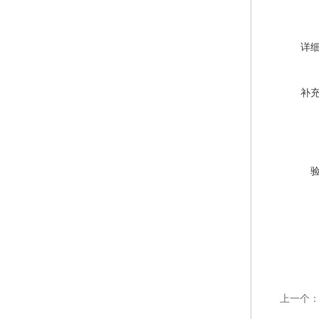
详
补
上一个