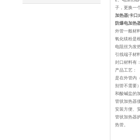
子，更换一
加热器|卡口式|
防爆电加热器 B
外管一般材料有
氧化镁粉是
电阻丝为发热件
引线端子材
封口材料有
产品工艺：
是在外管内
别管不需要
和酸碱盐的
管状加热器
安装方便、
管状加热器
热管。