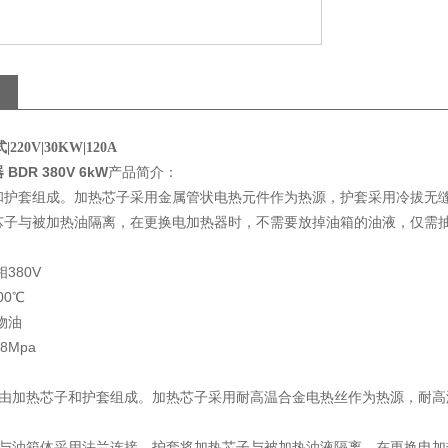
220V|30KW|120A
DR 380V 6kW
产品简介：
和护套组成。加热芯子采用金属管状电热元件作为热源，护套采用冷拔无
芯子与被加热油隔离，在更换电加热器时，不需要放掉油箱的油液，仅需
380V
00℃
物油
8Mpa
器由加热芯子和护套组成。加热芯子采用耐高温合金电热丝作为热源，耐
器与油箱体采用法兰连接。护套将加热芯子与被加热油液隔离，在更换电