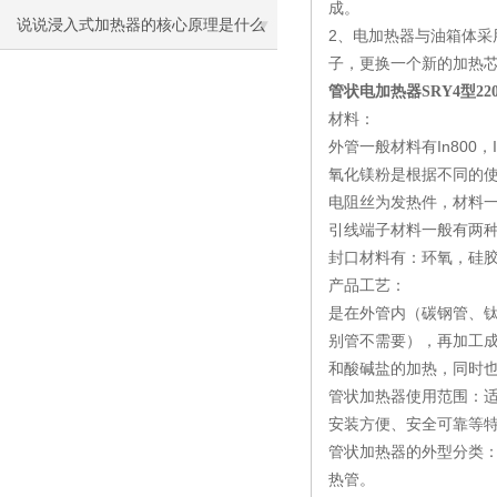
成。
说说浸入式加热器的核心原理是什么
2、电加热器与油箱体
子，更换一个新的加热
呢
管状电加热器SRY4型220
材料：
外管一般材料有In800，I
氧化镁粉是根据不同的
电阻丝为发热件，材料一般有两
引线端子材料一般有两
封口材料有：环氧，硅
产品工艺：
是在外管内（碳钢管、
别管不需要），再加工
和酸碱盐的加热，同时
管状加热器使用范围：
安装方便、安全可靠等
管状加热器的外型分类
热管。