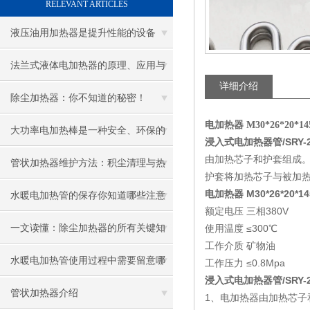
RELEVANT ARTICLES
液压油用加热器是提升性能的设备
法兰式液体电加热器的原理、应用与
详细介绍
优势
除尘加热器：你不知道的秘密！
电加热器 M30*26*20*145
大功率电加热棒是一种安全、环保的
浸入式电加热器管/SRY-2/
由加热芯子和护套组成
加热设备
管状加热器维护方法：积尘清理与热
护套将加热芯子与被加
电加热器 M30*26*20*14
效率提升技巧
水暖电加热管的保存你知道哪些注意
额定电压 三相380V
事项呢
一文读懂：除尘加热器的所有关键知
使用温度 ≤300℃
工作介质 矿物油
识
水暖电加热管使用过程中需要留意哪
工作压力 ≤0.8Mpa
浸入式电加热器管/SRY-2/
些地方
管状加热器介绍
1、电加热器由加热芯