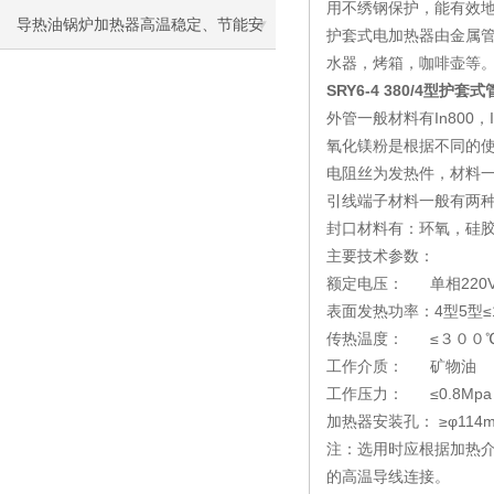
用不绣钢保护，能有效
导热油锅炉加热器高温稳定、节能安
护套式电加热器由金属
水器，烤箱，咖啡壶等
全，工业加热优选
SRY6-4 380/4型护
外管一般材料有In800，I
氧化镁粉是根据不同的
电阻丝为发热件，材料一般有两
引线端子材料一般有两
封口材料有：环氧，硅
主要技术参数：
额定电压： 单相220V
表面发热功率：4型5型≤1.
传热温度： ≤３００
工作介质： 矿物油
工作压力： ≤0.8Mpa
加热器安装孔： ≥φ114
注：选用时应根据加热介
的高温导线连接。