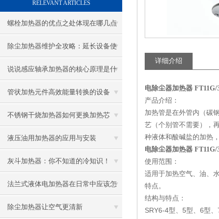
RELEVANT ARTICLES
螺栓加热器的优点之处体现在哪几点
除尘加热器维护全攻略：延长设备使
详细介绍
用寿命
说说感应轴承加热器的核心原理是什
电除尘器加热器 FT11G/38
么呢
管状加热元件高效能量转换的设备
产品介绍：
加热管是在外管内（碳
不锈钢干烧加热器如何更换加热芯
艺（个别管不需要），
种液体和酸碱盐的加热
液压油用加热器的应用与安装
电除尘器加热器 FT11G/38
灰斗加热器：你不知道的冷知识！
使用范围：
适用于加热空气、油、
法兰式液体电加热器在日常中应该怎
特点。
结构与特点：
样维护保养呢
除尘加热器让空气更清新
SRY6-4型、5型、