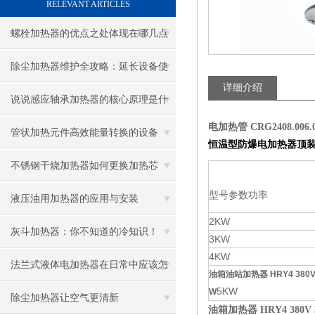
RELEVANT ARTICLES
螺栓加热器的优点之处体现在哪几点
除尘加热器维护全攻略：延长设备使
详细介绍
用寿命
说说感应轴承加热器的核心原理是什
电加热管 CRG2408.006.
么呢
管状加热元件高效能量转换的设备
恒温型防爆电加热器顶装（
不锈钢干烧加热器如何更换加热芯
型号参数功率
液压油用加热器的应用与安装
2KW
灰斗加热器：你不知道的冷知识！
3KW
4KW
法兰式液体电加热器在日常中应该怎
油箱油站加热器 HRY4 380V
5KW
W
样维护保养呢
除尘加热器让空气更清新
油箱加热器 HRY4 380V