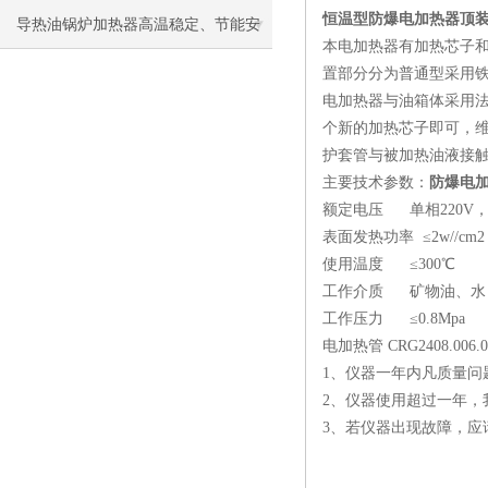
恒温型防爆电加热器顶装（
导热油锅炉加热器高温稳定、节能安
本电加热器有加热芯子
全，工业加热优选
置部分分为普通型采用铁
电加热器与油箱体采用
个新的加热芯子即可，
护套管与被加热油液接
主要技术参数：
防爆电加热
额定电压 单相220V，
表面发热功率 ≤2w//cm2
使用温度 ≤300℃
工作介质 矿物油、水
工作压力 ≤0.8Mpa
电加热管 CRG2408.00
1、仪器一年内凡质量问
2、仪器使用超过一年，
3、若仪器出现故障，