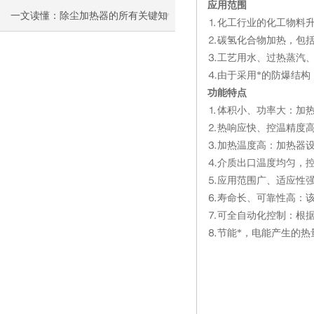
应用范围
一文读懂：除尘加热器的所有关键知
⒈化工行业的化工物料
⒉碳氢化合物加热，包
识
⒊工艺用水、过热蒸汽、
⒋由于采用*的防爆结
功能特点
⒈体积小、功率大：加
⒉热响应快、控温精度
⒊加热温度高：加热器设
⒋介质出口温度均匀，
⒌应用范围广、适应性强
⒍寿命长、可靠性高：
⒎可全自动化控制：根
⒏节能*，电能产生的热