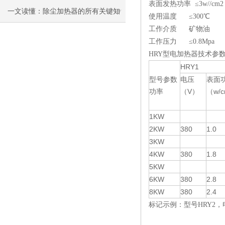
表面发热功率 ≤3w//c
一文读懂：除尘加热器的所有关键知
使用温度 ≤300℃
工作介质 矿物油
识
工作压力 ≤0.8Mpa
HRY型电加热器技术参
HRY1
型号参数
电压
表面
功率
（V）
（w/
1KW
2KW
380
1.0
3KW
4KW
380
1.8
5KW
6KW
380
2.8
8KW
380
2.4
标记示例：型号HRY2，电