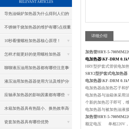
RELEVANT ARTICLES
导热油锅炉加热器为什么得到人们的
青睐
不锈钢干烧加热器的维护有哪5点很重
详细介绍
要
10秒看懂螺栓加热器核心原理！
加热管HRY-5-700MM
怎样才能更好的使用螺栓加热器
电加热器\KF-DRM 0.1k
HRY型护套式管状电加
聊聊液压油用加热器都有哪些注意事
SRY2型护套式电加热器 2
项
电加热器\KF-DRM 0.1k
液压油用加热器器使用方法及维护分
电加热器由加热芯子和
享给大家
应轴承加热器的影响因素都有哪些
电加热器与油箱体采用
个新的加热芯子即可，
呢？
水箱加热器具有热阻小、换热效率高
电加热器与被加热油液
加热管HRY-5-700MM
的优点
瓷套加热器具有哪些优势
额定电压 单相220V，