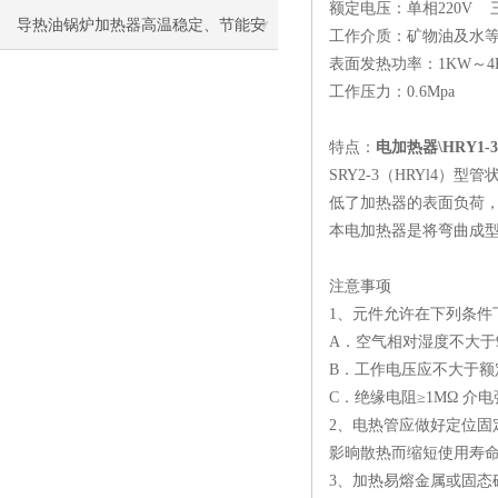
额定电压：单相
220V
导热油锅炉加热器高温稳定、节能安
工作介质：矿物油及水
表面发热功率：
1KW
～
4
全，工业加热优选
工作压力：
0.6Mpa
特点：
电加热器\HRY1-38
SRY2-3（HRYl4）
型管
低了加热器的表面负荷
本电加热器是将弯曲成
注意事项
1、元件允许在下列条件
A．空气相对湿度不大于
B．工作电压应不大于额
C．绝缘电阻≥1MΩ 介电强
2、电热管应做好定位固
影晌散热而缩短使用寿
3、加热易熔金属或固