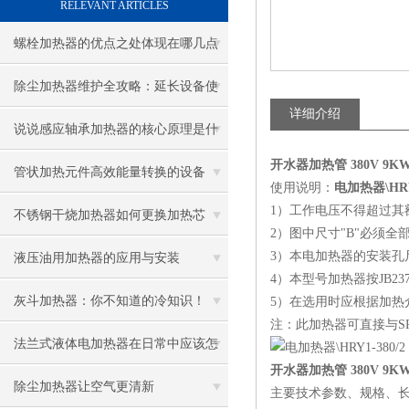
RELEVANT ARTICLES
螺栓加热器的优点之处体现在哪几点
除尘加热器维护全攻略：延长设备使
详细介绍
用寿命
说说感应轴承加热器的核心原理是什
开水器加热管 380V 9K
么呢
管状加热元件高效能量转换的设备
使用说明：
电加热器\HRY1
1）
工作电压不得超过其
不锈钢干烧加热器如何更换加热芯
2）
图中尺寸
"B"
必须全
3）
本电加热器的安装孔
液压油用加热器的应用与安装
4）
本型号加热器按
JB23
灰斗加热器：你不知道的冷知识！
5）
在选用时应根据加热
注：此加热器可直接与
S
法兰式液体电加热器在日常中应该怎
开水器加热管 380V 9K
样维护保养呢
除尘加热器让空气更清新
主要技术参数、规格、