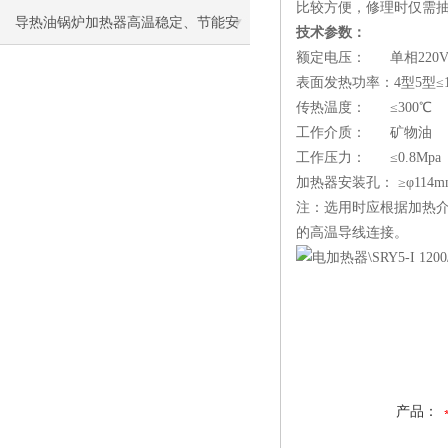
比较方便，修理时仅需
导热油锅炉加热器高温稳定、节能安
技术参数：
额定电压： 单相220V
全，工业加热优选
表面发热功率：4型5型≤1.8
传热温度： ≤300℃
工作介质： 矿物油
工作压力： ≤0.8Mpa
加热器安装孔： ≥φ114m
注：选用时应根据加热介
的高温导线连接。
产品：