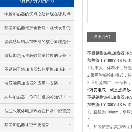
RELEVANT ARTICLES
螺栓加热器的优点之处体现在哪几点
除尘加热器维护全攻略：延长设备使
详细介绍
用寿命
说说感应轴承加热器的核心原理是什
不锈钢耐热电加热器SRY5
么呢
管状加热元件高效能量转换的设备
加热管 LY 380V 4KW
1.功率大，体积小，升
不锈钢干烧加热器如何更换加热芯
2.采用智能控制模式，
3.应用范围广，寿命长
液压油用加热器的应用与安装
*万安电气，就是选择
灰斗加热器：你不知道的冷知识！
不锈钢耐热电加热器SRY5
加热管 LY 380V 4KW
法兰式液体电加热器在日常中应该怎
1
、
直径为108mm，
全。
样维护保养呢
除尘加热器让空气更清新
2、加装护套后其加热