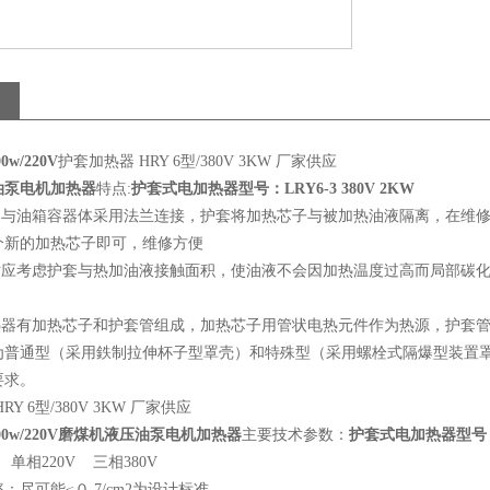
w/220V
护套加热器 HRY 6型/380V 3KW 厂家供应
油泵电机加热器
特点:
护套式电加热器型号：LRY6-3 380V 2KW
热器与油箱容器体采用法兰连接，护套将加热芯子与被加热油液隔离，在维
个新的加热芯子即可，维修方便
计时应考虑护套与热加油液接触面积，使油液不会因加热温度过高而局部碳
加热器有加热芯子和护套管组成，加热芯子用管状电热元件作为热源，护套
普通型（采用鉄制拉伸杯子型罩壳）和特殊型（采用螺栓式隔爆型装置罩壳密封
要求。
Y 6型/380V 3KW 厂家供应
w/220V
磨煤机液压油泵电机加热器
主要技术参数：
护套式电加热器型号：LR
单相220V 三相380V
：尽可能≤０.7/cm2为设计标准