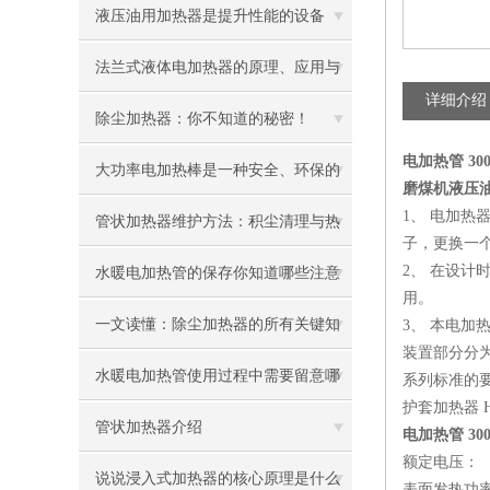
液压油用加热器是提升性能的设备
法兰式液体电加热器的原理、应用与
详细介绍
优势
除尘加热器：你不知道的秘密！
电加热管 3000
大功率电加热棒是一种安全、环保的
磨煤机液压
1、 电加
加热设备
管状加热器维护方法：积尘清理与热
子，更换一
效率提升技巧
2、 在设
水暖电加热管的保存你知道哪些注意
用。
事项呢
一文读懂：除尘加热器的所有关键知
3、 本电
装置部分分为
识
水暖电加热管使用过程中需要留意哪
系列标准的
护套加热器 HR
些地方
管状加热器介绍
电加热管 3000
额定电压： 
说说浸入式加热器的核心原理是什么
表面发热功率