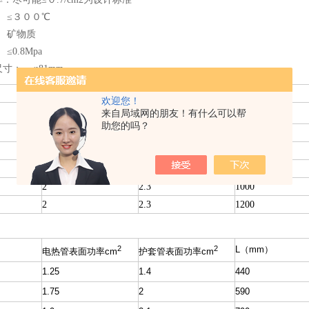
 ≤３００℃
 矿物质
0.8Mpa
寸： φ81mm
SRY6-3
欢迎您！
L（mm）
2
2
来自局域网的朋友！有什么可以帮
电热管表面功率cm
护套管表面功率cm
助您的吗？
1.25
1.4
440
1.75
2
590
1.9
2.1
790
2
2.3
1000
2
2.3
1200
2
2
L（mm）
电热管表面功率cm
护套管表面功率cm
1.25
1.4
440
1.75
2
590