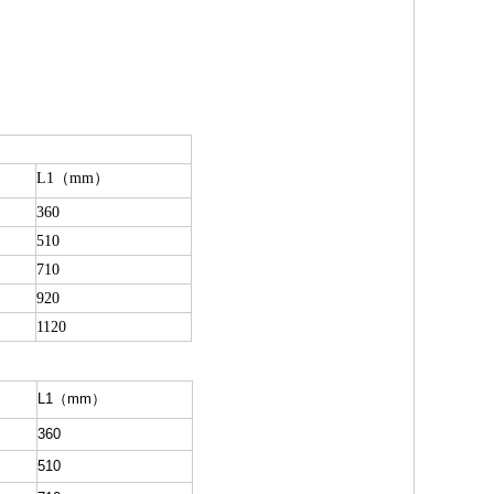
L1（mm）
360
510
710
920
1120
L1（mm）
360
510