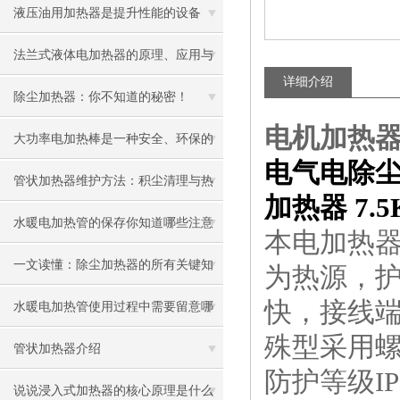
液压油用加热器是提升性能的设备
法兰式液体电加热器的原理、应用与
详细介绍
优势
除尘加热器：你不知道的秘密！
电机加热器JG
大功率电加热棒是一种安全、环保的
电气电除尘用
加热设备
管状加热器维护方法：积尘清理与热
加热器 7.5
效率提升技巧
水暖电加热管的保存你知道哪些注意
本电加热
事项呢
一文读懂：除尘加热器的所有关键知
为热源，
快，接线
识
水暖电加热管使用过程中需要留意哪
殊型采用螺
些地方
管状加热器介绍
防护等级I
说说浸入式加热器的核心原理是什么