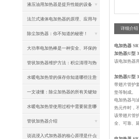
液压油用加热器是提升性能的设备
法兰式液体电加热器的原理、应用与
详细介绍
优势
除尘加热器：你不知道的秘密！
电加热器 SRY
大功率电加热棒是一种安全、环保的
加热器|U型 3
该电加热器
加热设备
管状加热器维护方法：积尘清理与热
效率提升技巧
加热器|U型 3
水暖电加热管的保存你知道哪些注意
带翅片管护套
事项呢
一文读懂：除尘加热器的所有关键知
垫等制成。
电加热器与
识
水暖电加热管使用过程中需要留意哪
热元件时，
该带翅片管
些地方
管状加热器介绍
全、可靠、
说说浸入式加热器的核心原理是什么
电加热器 SRY