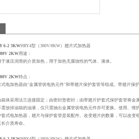
 6-2 3KW
HRY4型（380V/8KW）翅片式加热器
80V 2KW
用途：
用于液压润滑的介质加热，用于加热无腐蚀性的气体、液体。
80V 2KW
特点：
式电加热器由"金属管状电热元件"和带翅片保护套管等组成。带翅片保护
油箱体采用法兰连接固定；由密封垫密封；由带翅片护套式保护套管将金
不需放掉油箱的油液，仅只需抽出金属管状电热元件亦可更换。使用、维
护套式电加热器，翅片与保护套管是装配件。改变翅片的数量，可以改变
延长介质寿命。
 6-2 3KW
HRY4型（380V/8KW）翅片式加热器