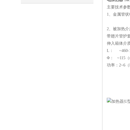
主要技术参
呢
1、金属
元件金属
2、被加
带翅片管护套
伸入箱体介质
L： ~460-
Φ： ~115
功率：2~6（