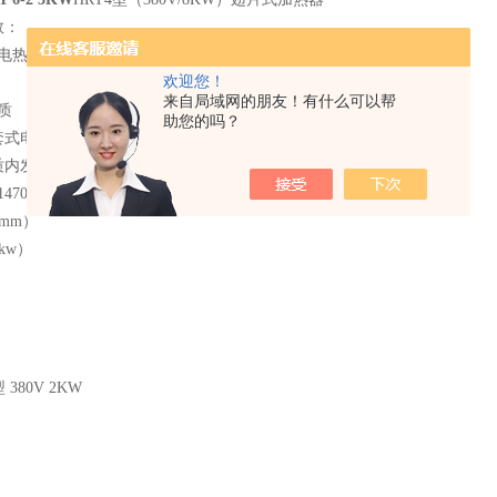
数：
管状电热元件 额定电压 220V、380V
欢迎您！
管允许i高温度 170℃-400℃
来自局域网的朋友！有什么可以帮
热介质 矿物油、水
助您的吗？
式电加热器工作压力 ≤0.5Mpa
内发热圆柱 ≤L×Φ/kw
1470（mm）
（mm）
kw）