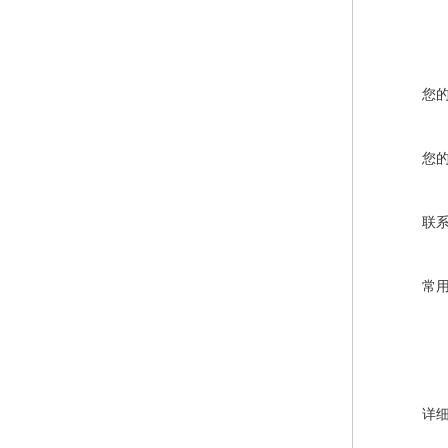
您
您
联
常
详