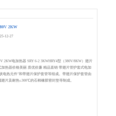
80V 2KW
-12-27
0V 2KW电加热器 SRY 6-2 3KWHRY4型（380V/8KW）翅片
加热器价格美丽 质优价廉 精品直销 带翅片管护套式电加
管状电热元件“和带翅片保护套管等组成。带翅片保护套管由
翅片及耐热≤300℃的石棉橡胶密封垫等制成。