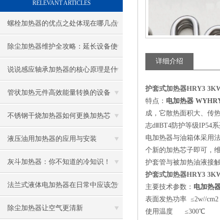
RELEVANT ARTICLES
螺栓加热器的优点之处体现在哪几点
除尘加热器维护全攻略：延长设备使
详细介绍
用寿命
说说感应轴承加热器的核心原理是什
护套式加热器HRY3 3KW 
么呢
管状加热元件高效能量转换的设备
特点：
电加热器 WYHRY6
成，它散热面积大、传
不锈钢干烧加热器如何更换加热芯
志dⅡBT4防护等级IP5
电加热器与油箱体采用
液压油用加热器的应用与安装
个新的加热芯子即可，
灰斗加热器：你不知道的冷知识！
护套管与被加热油液接
护套式加热器HRY3 3KW 
法兰式液体电加热器在日常中应该怎
主要技术参数：
电加热器 
表面发热功率 ≤2w//c
样维护保养呢
除尘加热器让空气更清新
使用温度 ≤300℃