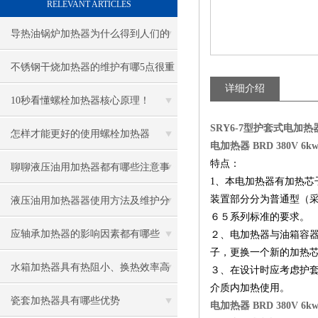
RELEVANT ARTICLES
导热油锅炉加热器为什么得到人们的
青睐
不锈钢干烧加热器的维护有哪5点很重
详细介绍
要
10秒看懂螺栓加热器核心原理！
SRY6-7型护套式电加热
怎样才能更好的使用螺栓加热器
电加热器 BRD 380V 6k
特点：
聊聊液压油用加热器都有哪些注意事
1
、本电加热器有加热芯
项
装置部分分为普通型（采
液压油用加热器器使用方法及维护分
６５系列标准的要求。
享给大家
应轴承加热器的影响因素都有哪些
２、电加热器与油箱容
子，更换一个新的加热
呢？
水箱加热器具有热阻小、换热效率高
３、在设计时应考虑护
介质内加热使用。
的优点
瓷套加热器具有哪些优势
电加热器 BRD 380V 6k