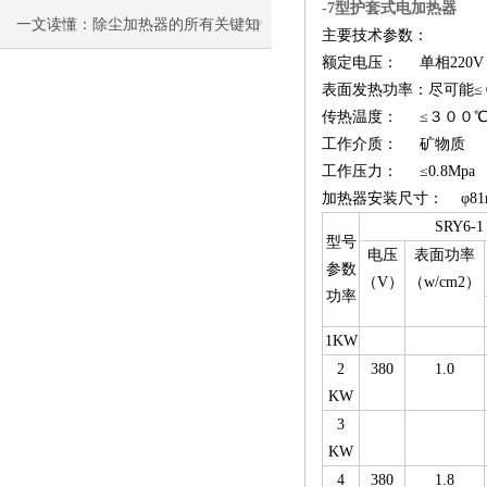
-7型护套式电加热器
一文读懂：除尘加热器的所有关键知
主要技术参数：
额定电压： 单相220V
识
表面发热功率：尽可能≤０
传热温度： ≤３００
工作介质： 矿物质
工作压力： ≤0.8Mpa
加热器安装尺寸： φ81
SRY6-1
型号
电压
表面功率
参数
（V）
（w/cm2）
功率
1KW
2
380
1.0
KW
3
KW
4
380
1.8