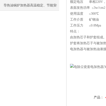
额定电压 单相220V，
导热油锅炉加热器高温稳定、节能安
表面发热功率 ≤3w//c
使用温度 ≤300℃
全，工业加热优选
工作介质 矿物油
工作压力 ≤0.8Mpa
特点：
由加热芯子和护套组成
护套将加热芯子与被加
电加热器与被加热油液
产品：