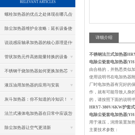
RELEVANT ARTICLES
螺栓加热器的优点之处体现在哪几点
除尘加热器维护全攻略：延长设备使
详细介绍
用寿命
说说感应轴承加热器的核心原理是什
不锈钢法兰式加热器
HR
么呢
管状加热元件高效能量转换的设备
电除尘瓷套电加热器|YH-A 
由合格的，并熟悉类似
不锈钢干烧加热器如何更换加热芯
使用说明书在电加热器附
厂时电加热器有完好的
液压油用加热器的应用与安装
作，就有可能导致人身
灰斗加热器：你不知道的冷知识！
的，请按照下面的说明
HRY7-380V/6KW护
法兰式液体电加热器在日常中应该怎
电除尘瓷套电加热器|YH-A 
用于液压，润滑装置加
样维护保养呢
除尘加热器让空气更清新
主要技术参数：